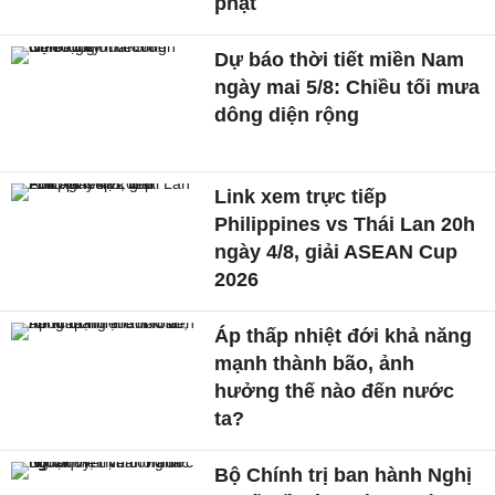
phạt
Dự báo thời tiết miền Nam
ngày mai 5/8: Chiều tối mưa
dông diện rộng
Link xem trực tiếp
Philippines vs Thái Lan 20h
ngày 4/8, giải ASEAN Cup
2026
Áp thấp nhiệt đới khả năng
mạnh thành bão, ảnh
hưởng thế nào đến nước
ta?
Bộ Chính trị ban hành Nghị