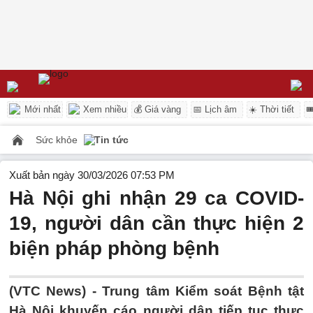
Mới nhất
Xem nhiều
💰 Giá vàng
📅 Lịch âm
☀️ Thời tiết

Sức khỏe
Tin tức
Xuất bản ngày 30/03/2026 07:53 PM
Hà Nội ghi nhận 29 ca COVID-
19, người dân cần thực hiện 2
biện pháp phòng bệnh
(VTC News) -
Trung tâm Kiểm soát Bệnh tật
Hà Nội khuyến cáo người dân tiếp tục thực