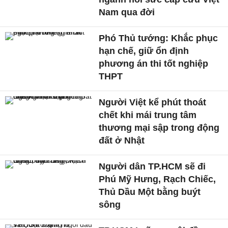
Nam qua đời
Phó Thủ tướng: Khắc phục
hạn chế, giữ ổn định
phương án thi tốt nghiệp
THPT
Người Việt kể phút thoát
chết khi mái trung tâm
thương mại sập trong động
đất ở Nhật
Người dân TP.HCM sẽ đi
Phú Mỹ Hưng, Rạch Chiếc,
Thủ Dầu Một bằng buýt
sông