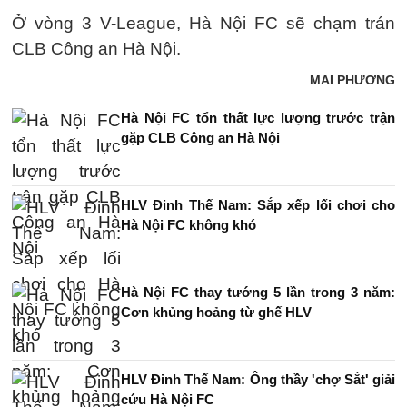
Ở vòng 3 V-League, Hà Nội FC sẽ chạm trán
CLB Công an Hà Nội.
MAI PHƯƠNG
Hà Nội FC tổn thất lực lượng trước trận
gặp CLB Công an Hà Nội
HLV Đinh Thế Nam: Sắp xếp lối chơi cho
Hà Nội FC không khó
Hà Nội FC thay tướng 5 lần trong 3 năm:
Cơn khủng hoảng từ ghế HLV
HLV Đinh Thế Nam: Ông thầy 'chợ Sắt' giải
cứu Hà Nội FC