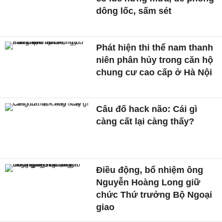
dông lốc, sấm sét
Phát hiện thi thể nam thanh
niên phân hủy trong căn hộ
chung cư cao cấp ở Hà Nội
Câu đố hack não: Cái gì
càng cất lại càng thấy?
Điều động, bổ nhiệm ông
Nguyễn Hoàng Long giữ
chức Thứ trưởng Bộ Ngoại
giao