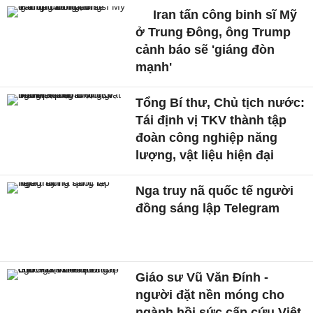
Iran tấn công binh sĩ Mỹ
ở Trung Đông, ông Trump
cảnh báo sẽ 'giáng đòn
mạnh'
Tổng Bí thư, Chủ tịch nước:
Tái định vị TKV thành tập
đoàn công nghiệp năng
lượng, vật liệu hiện đại
Nga truy nã quốc tế người
đồng sáng lập Telegram
Giáo sư Vũ Văn Đính -
người đặt nền móng cho
ngành hồi sức cấp cứu Việt