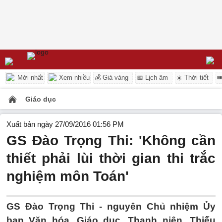
Mới nhất
Xem nhiều
💰 Giá vàng
📅 Lịch âm
☀️ Thời tiết

Giáo dục
Xuất bản ngày 27/09/2016 01:56 PM
GS Đào Trọng Thi: 'Không cần
thiết phải lùi thời gian thi trắc
nghiệm môn Toán'
GS Đào Trọng Thi - nguyên Chủ nhiệm Ủy
ban Văn hóa, Giáo dục, Thanh niên, Thiếu