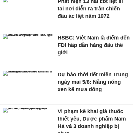
Phát hiện 13 hài cốt liệt sĩ
tại nơi diễn ra trận chiến
đấu ác liệt năm 1972
HSBC: Việt Nam là điểm đến
FDI hấp dẫn hàng đầu thế
giới
Dự báo thời tiết miền Trung
ngày mai 5/8: Nắng nóng
xen kẽ mưa dông
Vi phạm kê khai giá thuốc
thiết yếu, Dược phẩm Nam
Hà và 3 doanh nghiệp bị