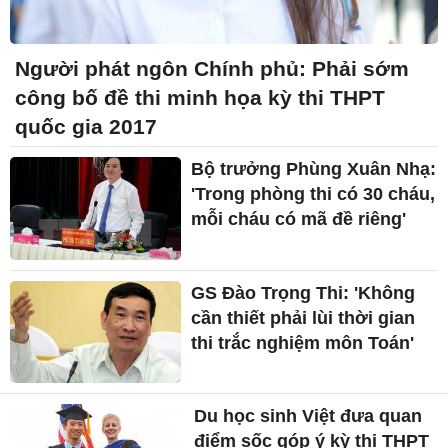
Người phát ngôn Chính phủ: Phải sớm
công bố đề thi minh họa kỳ thi THPT
quốc gia 2017
Bộ trưởng Phùng Xuân Nhạ:
'Trong phòng thi có 30 cháu,
mỗi cháu có mã đề riêng'
GS Đào Trọng Thi: 'Không
cần thiết phải lùi thời gian
thi trắc nghiệm môn Toán'
Du học sinh Việt đưa quan
điểm sốc góp ý kỳ thi THPT