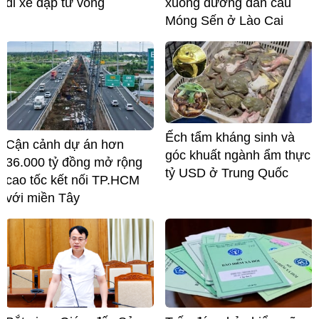
đi xe đạp tử vong
xuống đường dẫn cầu
Móng Sến ở Lào Cai
Ếch tẩm kháng sinh và
Cận cảnh dự án hơn
góc khuất ngành ẩm thực
36.000 tỷ đồng mở rộng
tỷ USD ở Trung Quốc
cao tốc kết nối TP.HCM
với miền Tây