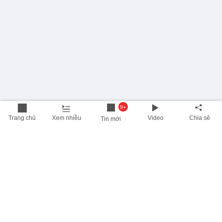
9+
Trang chủ
Xem nhiều
Video
Chia sẻ
Tin mới