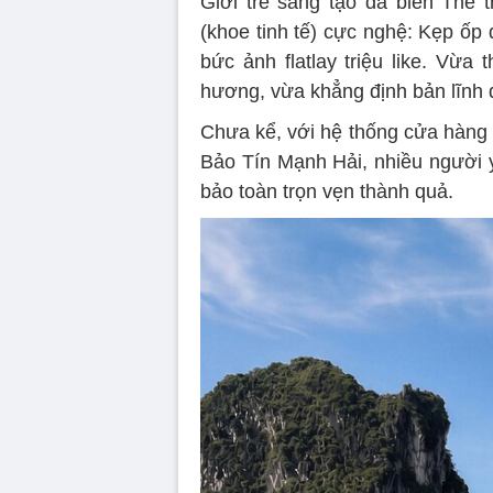
Giới trẻ sáng tạo đã biến Thẻ t
(khoe tinh tế) cực nghệ: Kẹp ốp 
bức ảnh flatlay triệu like. Vừa
hương, vừa khẳng định bản lĩnh qu
Chưa kể, với hệ thống cửa hàng
Bảo Tín Mạnh Hải, nhiều người yê
bảo toàn trọn vẹn thành quả.