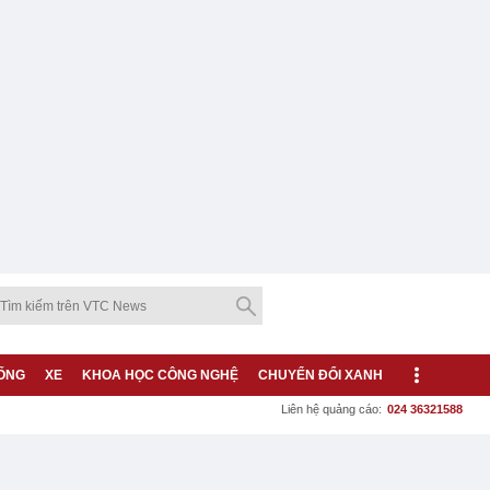
ỐNG
XE
KHOA HỌC CÔNG NGHỆ
CHUYỂN ĐỔI XANH
Liên hệ quảng cáo:
024 36321588