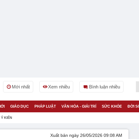
Mới nhất
Xem nhiều
Bình luận nhiều
IỚI
GIÁO DỤC
PHÁP LUẬT
VĂN HÓA - GIẢI TRÍ
SỨC KHỎE
ĐỜI S
Ý KIẾN
Xuất bản ngày 26/05/2026 09:08 AM