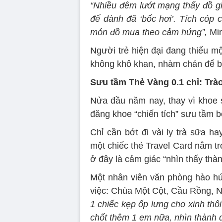
“Nhiều đêm lướt mạng thấy đồ gi
để dành đã ‘bốc hơi’. Tích cóp 
món đồ mua theo cảm hứng”,
Min
Người trẻ hiện đại đang thiếu m
không khô khan, nhàm chán để bắt
Sưu tầm Thẻ Vàng 0.1 chỉ: Trà
Nửa đầu năm nay, thay vì khoe s
đăng khoe “chiến tích” sưu tầm b
Chỉ cần bớt đi vài ly trà sữa h
một chiếc thẻ Travel Card nằm tr
ở đây là cảm giác “nhìn thấy thà
Một nhân viên văn phòng hào hứ
việc: Chùa Một Cột, Cầu Rồng, 
1 chiếc kẹp ốp lưng cho xinh thôi
chốt thêm 1 em nữa, nhìn thành q