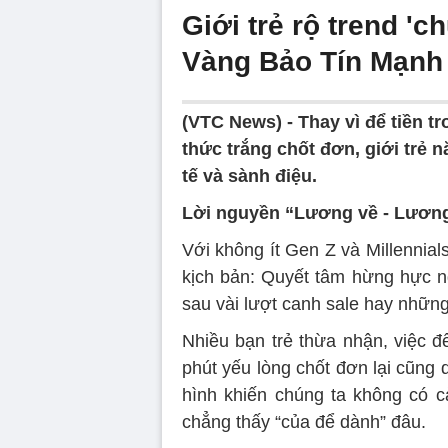
Giới trẻ rộ trend 'c
Vàng Bảo Tín Mạnh
(VTC News) -
Thay vì để tiền 
thức trắng chốt đơn, giới trẻ n
tế và sành điệu.
Lời nguyền “Lương về - Lương
Với không ít Gen Z và Millennial
kịch bản: Quyết tâm hừng hực n
sau vài lượt canh sale hay những
Nhiều bạn trẻ thừa nhận, việc đ
phút yếu lòng chốt đơn lại cũng
hình khiến chúng ta không có cả
chẳng thấy “của để dành” đâu.