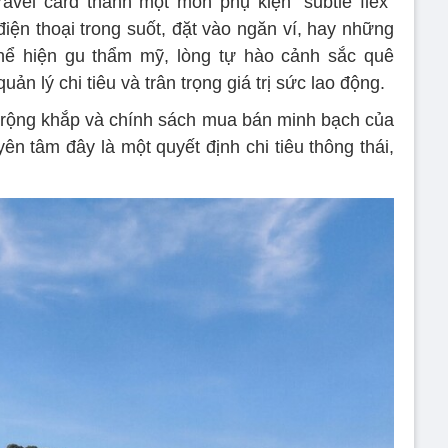
ravel card thành một món phụ kiện “subtle flex”
điện thoại trong suốt, đặt vào ngăn ví, hay những
 thể hiện gu thẩm mỹ, lòng tự hào cảnh sắc quê
ản lý chi tiêu và trân trọng giá trị sức lao động.
 rộng khắp và chính sách mua bán minh bạch của
n tâm đây là một quyết định chi tiêu thông thái,