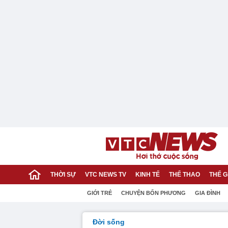
THỜI SỰ
VTC NEWS TV
KINH TẾ
THỂ THAO
THẾ G
GIỚI TRẺ
CHUYỆN BỐN PHƯƠNG
GIA ĐÌNH
Đời sống