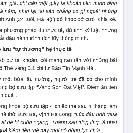
ảm giá, chỉ cần một giây là khoản tiền mình định
cả năm, nhìn lại tài sản chẳng có gì ngoài những
h Anh (24 tuổi, Hà Nội) dở khóc dở cười chia sẻ.
ột phương pháp đủ thực tế, đủ tính kỷ luật nhưng
 đầu hành trình tích lũy thông minh.
o lưu “tự thưởng” hệ thực tế
ố dư tài khoản, cõi mạng rần rần với những bài
ộ Thẻ vàng 0.1 chỉ từ Bảo Tín Mạnh Hải.
ay một bữa lẩu nướng, người trẻ đã có cho mình
ong bộ sưu tập “Vàng Son Đất Việt”. Điểm ăn tiền
nh quả”.
ng khoe bộ sưu tập 4 chiếc thẻ sau 4 tháng làm
Nhà thờ Đức Bà, Vịnh Hạ Long:
“Lúc đầu tính mua
 ai dè bị cuốn ngang. Tháng sau ‘ting ting’ là phải
uả kiếm tiền thế này mới có động lực chứ!”.