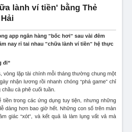
hữa lành ví tiền' bằng Thẻ
 Hải
trong app ngân hàng "bốc hơi" sau vài đêm
ăm nay rỉ tai nhau "chữa lành ví tiền" hệ thực
 đi”
s, vòng lặp tài chính mỗi tháng thường chung một
gày nhận lương rồi nhanh chóng “phá game” chỉ
 chầu cà phê cuối tuần.
ể tiền trong các ứng dụng tuy tiện, nhưng những
 dễ dàng hơn bao giờ hết. Những con số trên màn
m giác “xót”, và kết quả là làm lụng vất vả mà