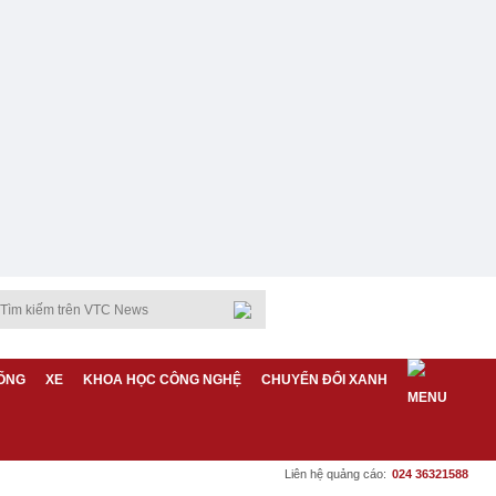
ỐNG
XE
KHOA HỌC CÔNG NGHỆ
CHUYỂN ĐỔI XANH
Liên hệ quảng cáo:
024 36321588