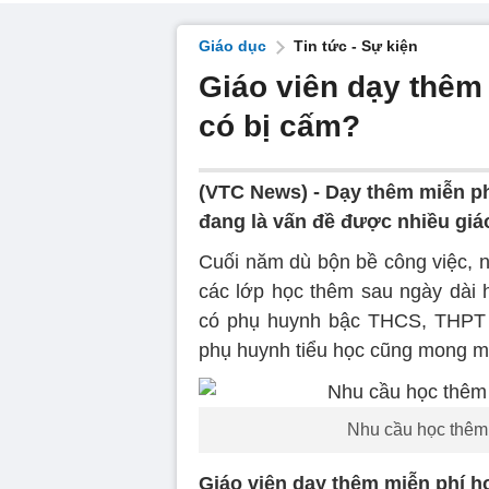
Giáo dục
Tin tức - Sự kiện
Giáo viên dạy thêm 
có bị cấm?
(VTC News) -
Dạy thêm miễn ph
đang là vấn đề được nhiều giá
Cuối năm dù bộn bề công việc, 
các lớp học thêm sau ngày dài 
có phụ huynh bậc THCS, THPT 
phụ huynh tiểu học cũng mong m
Nhu cầu học thêm 
Giáo viên dạy thêm miễn phí họ