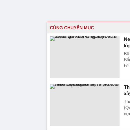
CÙNG CHUYÊN MỤC
Ne
lớ
Bộ
Bắc
bể 
Th
xả
The
(Qu
dự