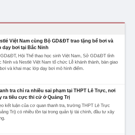
stlé Việt Nam cùng Bộ GD&ĐT trao tặng bể bơi và
p dạy bơi tại Bắc Ninh
 GD&ĐT, Hội Thể thao học sinh Việt Nam, Sở GD&ĐT tỉnh
 Ninh và Nestlé Việt Nam tổ chức Lễ khánh thành, bàn giao
bơi và khai mạc lớp dạy bơi mô hình điểm.
anh tra chỉ ra nhiều sai phạm tại THPT Lê Trực, nơi
y ra tiêu cực thi cử ở Quảng Trị
o kết luận của cơ quan thanh tra, trường THPT Lê Trực
ảng Trị) có nhiều tồn tại trong quản lý tài chính, đầu tư xây
ng.