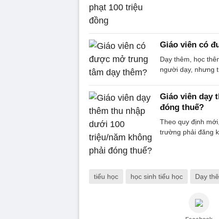
Giáo viên có 
Dạy thêm, học thêm
người dạy, nhưng tr
Giáo viên dạy 
đóng thuế?
Theo quy định mới
trường phải đăng k
tiểu học
học sinh tiểu học
Dạy th