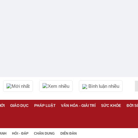
Mới nhất
Xem nhiều
Bình luận nhiều
IỚI
GIÁO DỤC
PHÁP LUẬT
VĂN HÓA - GIẢI TRÍ
SỨC KHỎE
ĐỜI S
 ANH
HỎI - ĐÁP
CHÂN DUNG
DIỄN ĐÀN