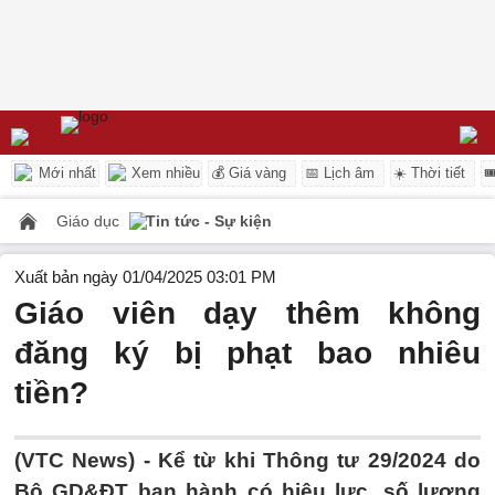
Mới nhất
Xem nhiều
💰 Giá vàng
📅 Lịch âm
☀️ Thời tiết

Giáo dục
Tin tức - Sự kiện
Xuất bản ngày 01/04/2025 03:01 PM
Giáo viên dạy thêm không
đăng ký bị phạt bao nhiêu
tiền?
(VTC News) -
Kể từ khi Thông tư 29/2024 do
Bộ GD&ĐT ban hành có hiệu lực, số lượng