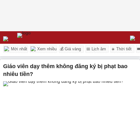
Mới nhất
Xem nhiều
💰 Giá vàng
📅 Lịch âm
☀️ Thời tiết

Giáo viên dạy thêm không đăng ký bị phạt bao
nhiêu tiền?