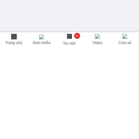
7+
Trang chủ
Xem nhiều
Video
Chia sẻ
Tin mới
THÔNG TIN HỮU ÍCH