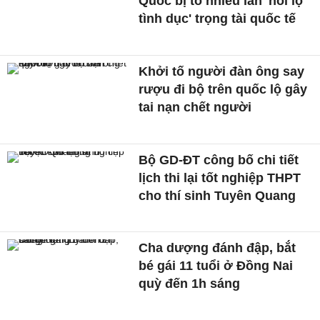
Quốc bị tố nhiều lần 'hối lộ
tình dục' trọng tài quốc tế
Khởi tố người đàn ông say
rượu đi bộ trên quốc lộ gây
tai nạn chết người
Bộ GD-ĐT công bố chi tiết
lịch thi lại tốt nghiệp THPT
cho thí sinh Tuyên Quang
Cha dượng đánh đập, bắt
bé gái 11 tuổi ở Đồng Nai
quỳ đến 1h sáng