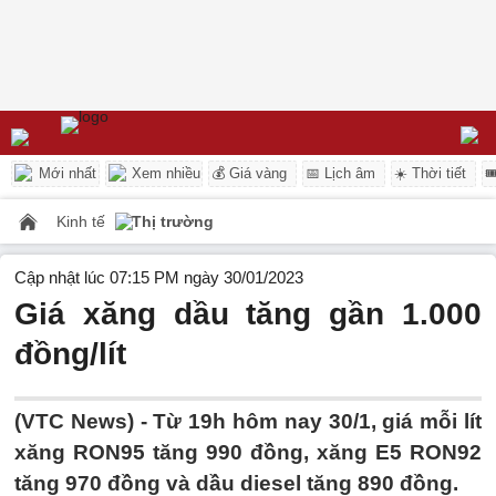
Mới nhất
Xem nhiều
💰 Giá vàng
📅 Lịch âm
☀️ Thời tiết

Kinh tế
Thị trường
Cập nhật lúc 07:15 PM ngày 30/01/2023
Giá xăng dầu tăng gần 1.000
đồng/lít
(VTC News) -
Từ 19h hôm nay 30/1, giá mỗi lít
xăng RON95 tăng 990 đồng, xăng E5 RON92
tăng 970 đồng và dầu diesel tăng 890 đồng.