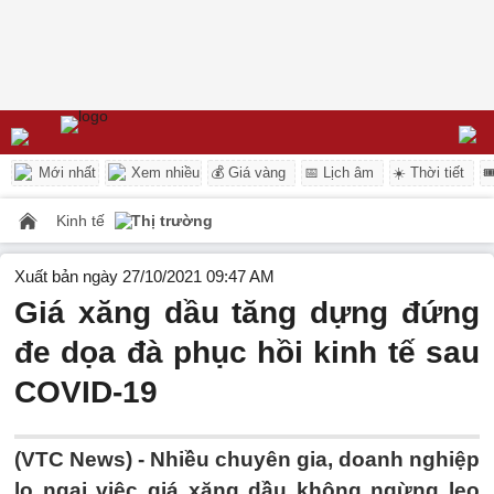
Mới nhất
Xem nhiều
💰 Giá vàng
📅 Lịch âm
☀️ Thời tiết

Kinh tế
Thị trường
Xuất bản ngày 27/10/2021 09:47 AM
Giá xăng dầu tăng dựng đứng
đe dọa đà phục hồi kinh tế sau
COVID-19
(VTC News) -
Nhiều chuyên gia, doanh nghiệp
lo ngại việc giá xăng dầu không ngừng leo