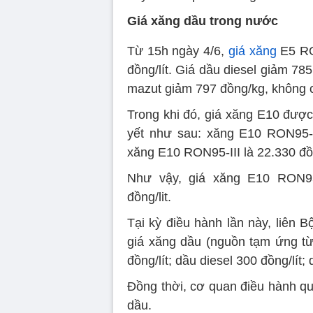
Giá xăng dầu trong nước
Từ 15h ngày 4/6,
giá xăng
E5 RO
đồng/lít. Giá dầu diesel giảm 785
mazut giảm 797 đồng/kg, không 
Trong khi đó, giá xăng E10 đượ
yết như sau: xăng E10 RON95-V:
xăng E10 RON95-III là 22.330 đồng
Như vậy, giá xăng E10 RON95
đồng/lit.
Tại kỳ điều hành lần này, liên Bộ
giá xăng dầu (nguồn tạm ứng t
đồng/lít; dầu diesel 300 đồng/lít
Đồng thời, cơ quan điều hành qu
dầu.