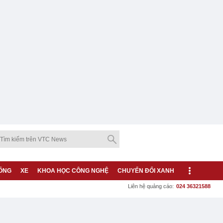
ỐNG
XE
KHOA HỌC CÔNG NGHỆ
CHUYỂN ĐỔI XANH
Liên hệ quảng cáo:
024 36321588