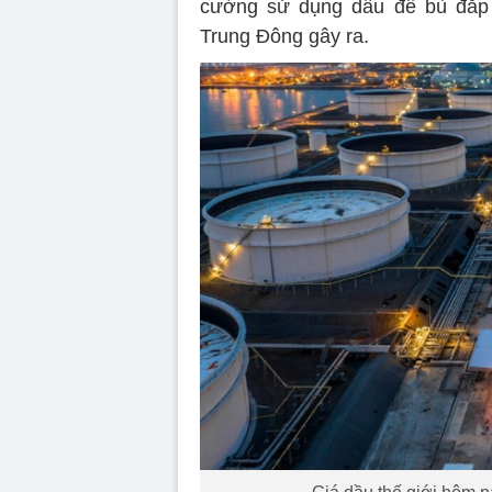
cường sử dụng dầu để bù đắp n
Trung Đông gây ra.