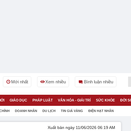
Mới nhất
Xem nhiều
Bình luận nhiều
IỚI
GIÁO DỤC
PHÁP LUẬT
VĂN HÓA - GIẢI TRÍ
SỨC KHỎE
ĐỜI S
 CHÍNH
DOANH NHÂN
DU LỊCH
TIN GIÁ VÀNG
ĐIỆN HẠT NHÂN
Xuất bản ngày 11/06/2026 06:19 AM