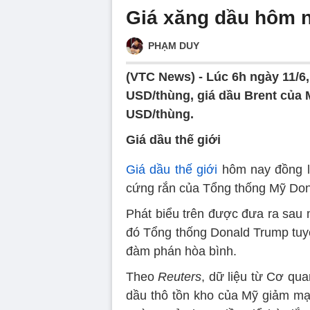
Giá xăng dầu hôm n
PHẠM DUY
(VTC News) -
Lúc 6h ngày 11/6
USD/thùng, giá dầu Brent của 
USD/thùng.
Giá dầu thế giới
Giá dầu thế giới
hôm nay đồng lo
cứng rắn của Tổng thống Mỹ Don
Phát biểu trên được đưa ra sau m
đó Tổng thống Donald Trump tuyên
đàm phán hòa bình.
Theo
Reuters
, dữ liệu từ Cơ qu
dầu thô tồn kho của Mỹ giảm mạn