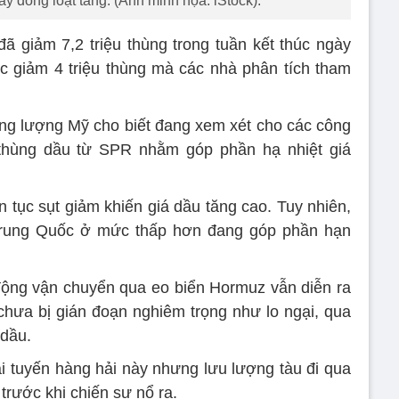
y đồng loạt tăng. (Ảnh minh họa: iStock).
 giảm 7,2 triệu thùng trong tuần kết thúc ngày
c giảm 4 triệu thùng mà các nhà phân tích tham
ng lượng Mỹ cho biết đang xem xét cho các công
u thùng dầu từ SPR nhằm góp phần hạ nhiệt giá
n tục sụt giảm khiến giá dầu tăng cao. Tuy nhiên,
Trung Quốc ở mức thấp hơn đang góp phần hạn
động vận chuyển qua eo biển Hormuz vẫn diễn ra
hưa bị gián đoạn nghiêm trọng như lo ngại, qua
 dầu.
ại tuyến hàng hải này nhưng lưu lượng tàu đi qua
trước khi chiến sự nổ ra.