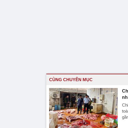
CÙNG CHUYÊN MỤC
Ch
nh
Chi
toà
gần