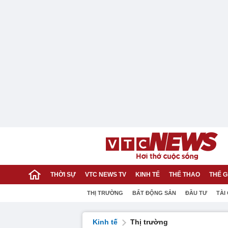
THỜI SỰ
VTC NEWS TV
KINH TẾ
THỂ THAO
THẾ G
THỊ TRƯỜNG
BẤT ĐỘNG SẢN
ĐẦU TƯ
TÀI
Kinh tế
Thị trường