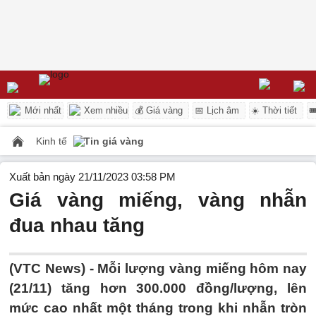
Mới nhất
Xem nhiều
💰 Giá vàng
📅 Lịch âm
☀️ Thời tiết

Kinh tế
Tin giá vàng
Xuất bản ngày 21/11/2023 03:58 PM
Giá vàng miếng, vàng nhẫn
đua nhau tăng
(VTC News) -
Mỗi lượng vàng miếng hôm nay
(21/11) tăng hơn 300.000 đồng/lượng, lên
mức cao nhất một tháng trong khi nhẫn tròn