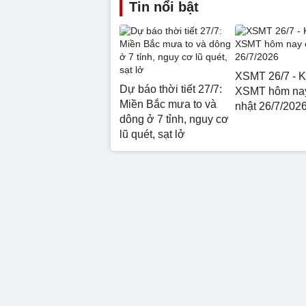
Tin nổi bật
XSMT 26/7 - K
Dự báo thời tiết 27/7:
XSMT hôm na
Miền Bắc mưa to và
nhật 26/7/202
dông ở 7 tỉnh, nguy cơ
lũ quét, sạt lở