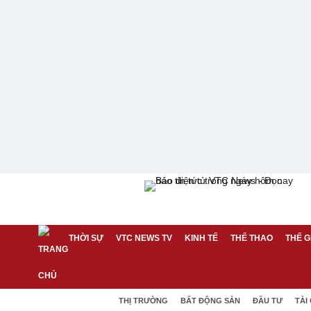
THỜI SỰ
VTC NEWS TV
KINH TẾ
THỂ THAO
THẾ G
THỊ TRƯỜNG
BẤT ĐỘNG SẢN
ĐẦU TƯ
TÀI