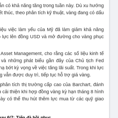
ẫn có khả năng tăng trong tuần này. Dù xu hướng
t thúc, theo phân tích kỹ thuật, vàng đang có dấu
liệu việc làm yếu của Mỹ đã làm giảm khả năng
 áp lực lên đồng USD và mở đường cho vàng phục
 Asset Management, cho rằng các số liệu kinh tế
 và những phát biểu gần đây của Chủ tịch Fed
ạ bớt kỳ vọng về việc tăng lãi suất. Trong khi lực
vẫn được duy trì, tiếp tục hỗ trợ giá vàng.
hân tích thị trường cấp cao của Barchart, đánh
n cải thiện khi hợp đồng vàng kỳ hạn tháng 8 hình
ày có thể thu hút thêm lực mua từ các quỹ giao
ay 6/7: Tiếp đà hồi phục