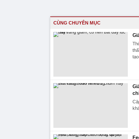
CÙNG CHUYÊN MỤC
Gi
Thờ
thấ
tạo
Gi
ch
Cập
kh
Fe