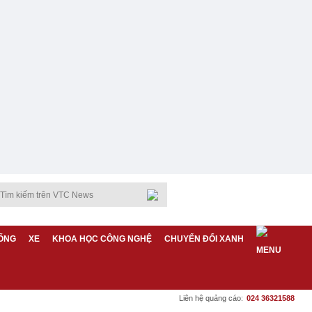
ỐNG
XE
KHOA HỌC CÔNG NGHỆ
CHUYỂN ĐỔI XANH
Liên hệ quảng cáo:
024 36321588