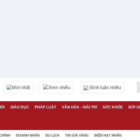
Mới nhất
Xem nhiều
Bình luận nhiều
IỚI
GIÁO DỤC
PHÁP LUẬT
VĂN HÓA - GIẢI TRÍ
SỨC KHỎE
ĐỜI S
 CHÍNH
DOANH NHÂN
DU LỊCH
TIN GIÁ VÀNG
ĐIỆN HẠT NHÂN