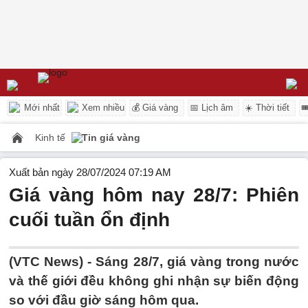
Mới nhất
Xem nhiều
💰 Giá vàng
📅 Lịch âm
☀️ Thời tiết

Kinh tế
Tin giá vàng
Xuất bản ngày 28/07/2024 07:19 AM
Giá vàng hôm nay 28/7: Phiên
cuối tuần ổn định
(VTC News) -
Sáng 28/7, giá vàng trong nước
và thế giới đều không ghi nhận sự biến động
so với đầu giờ sáng hôm qua.