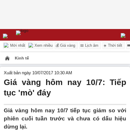
Mới nhất
Xem nhiều
💰 Giá vàng
📅 Lịch âm
☀️ Thời tiết

Kinh tế
Xuất bản ngày 10/07/2017 10:30 AM
Giá vàng hôm nay 10/7: Tiếp
tục 'mò' đáy
Giá vàng hôm nay 10/7 tiếp tục giảm so với
phiên cuối tuần trước và chưa có dấu hiệu
dừng lại.