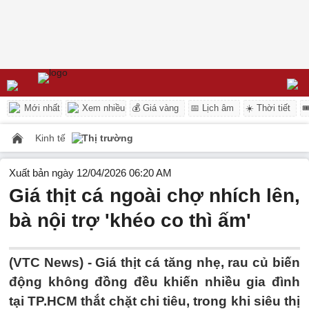
Mới nhất
Xem nhiều
💰 Giá vàng
📅 Lịch âm
☀️ Thời tiết

Kinh tế
Thị trường
Xuất bản ngày 12/04/2026 06:20 AM
Giá thịt cá ngoài chợ nhích lên,
bà nội trợ 'khéo co thì ấm'
(VTC News) -
Giá thịt cá tăng nhẹ, rau củ biến
động không đồng đều khiến nhiều gia đình
tại TP.HCM thắt chặt chi tiêu, trong khi siêu thị