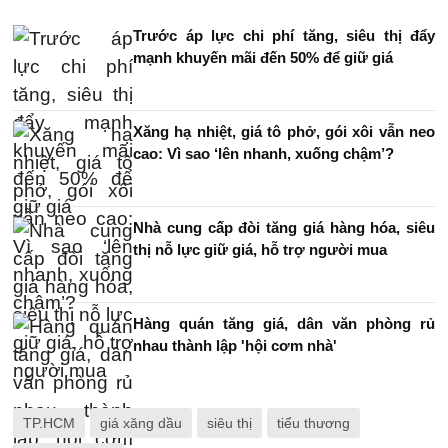
Trước áp lực chi phí tăng, siêu thị đẩy
mạnh khuyến mãi đến 50% để giữ giá
Xăng hạ nhiệt, giá tô phở, gói xôi vẫn neo
cao: Vì sao ‘lên nhanh, xuống chậm’?
Nhà cung cấp đòi tăng giá hàng hóa, siêu
thị nỗ lực giữ giá, hỗ trợ người mua
Hàng quán tăng giá, dân văn phòng rủ
nhau thành lập 'hội cơm nhà'
TP.HCM
giá xăng dầu
siêu thị
tiểu thương