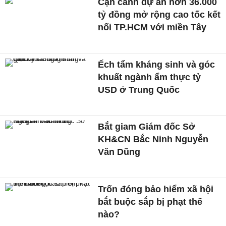
Cận cảnh dự án hơn 36.000
tỷ đồng mở rộng cao tốc kết
nối TP.HCM với miền Tây
Ếch tẩm kháng sinh và góc
khuất ngành ẩm thực tỷ
USD ở Trung Quốc
Bắt giam Giám đốc Sở
KH&CN Bắc Ninh Nguyễn
Văn Dũng
Trốn đóng bảo hiểm xã hội
bắt buộc sắp bị phạt thế
nào?