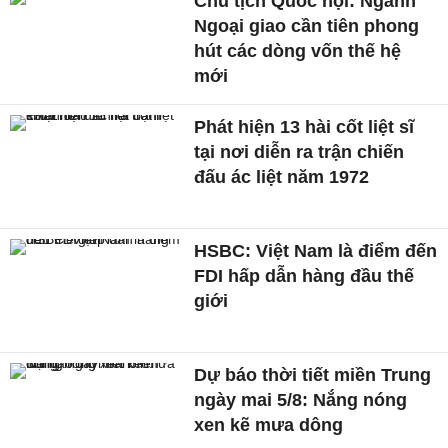
Chủ tịch Quốc hội: Ngành
Ngoại giao cần tiên phong
hút các dòng vốn thế hệ
mới
Phát hiện 13 hài cốt liệt sĩ
tại nơi diễn ra trận chiến
đấu ác liệt năm 1972
HSBC: Việt Nam là điểm đến
FDI hấp dẫn hàng đầu thế
giới
Dự báo thời tiết miền Trung
ngày mai 5/8: Nắng nóng
xen kẽ mưa dông