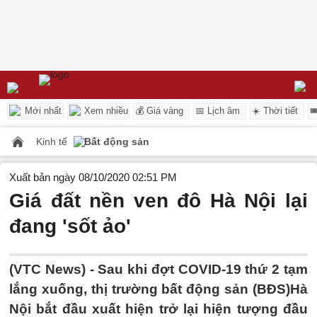
Mới nhất
Xem nhiều
💰 Giá vàng
📅 Lịch âm
☀️ Thời tiết

Kinh tế
Bất động sản
Xuất bản ngày 08/10/2020 02:51 PM
Giá đất nền ven đô Hà Nội lại
đang 'sốt ảo'
(VTC News) -
Sau khi đợt COVID-19 thứ 2 tạm
lắng xuống, thị trường bất động sản (BĐS)Hà
Nội bắt đầu xuất hiện trở lại hiện tượng đầu