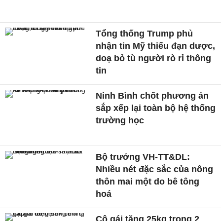
Tổng thống Trump phủ
nhận tin Mỹ thiếu đạn dược,
doạ bỏ tù người rò rỉ thông
tin
Ninh Bình chốt phương án
sắp xếp lại toàn bộ hệ thống
trường học
Bộ trưởng VH-TT&DL:
Nhiều nét đặc sắc của nông
thôn mai một do bê tông
hoá
Cô gái tăng 25kg trong 2