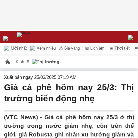
Mới nhất
Xem nhiều
💰 Giá vàng
📅 Lịch âm
☀️ Thời tiết

Kinh tế
Thị trường
Xuất bản ngày 25/03/2025 07:19 AM
Giá cà phê hôm nay 25/3: Thị
trường biến động nhẹ
(VTC News) -
Giá cà phê hôm nay 25/3 ở thị
trường trong nước giảm nhẹ, còn trên thế
giới, giá Robusta ghi nhận xu hướng giảm và