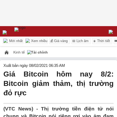
Mới nhất
Xem nhiều
💰 Giá vàng
📅 Lịch âm
☀️ Thời tiết

Kinh tế
Tài chính
Xuất bản ngày 08/02/2021 06:35 AM
Giá Bitcoin hôm nay 8/2:
Bitcoin giảm thảm, thị trường
đỏ rực
(VTC News) -
Thị trường tiền điện tử nói
chung và Bitcoin nói riêng rơi vào ảm đạm