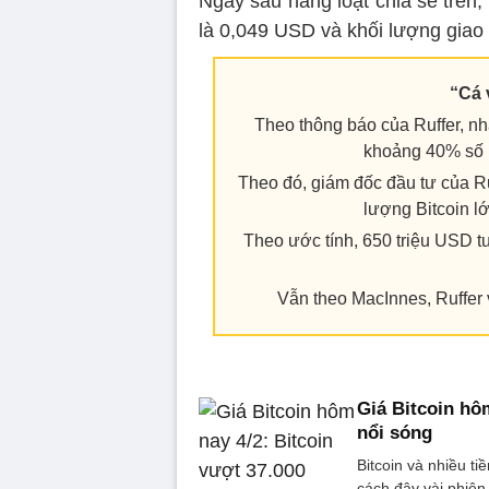
Ngay sau hàng loạt chia sẻ trên
là 0,049 USD và khối lượng giao
“Cá 
Theo thông báo của Ruffer, nhà
khoảng 40% số B
Theo đó, giám đốc đầu tư của Ru
lượng Bitcoin l
Theo ước tính, 650 triệu USD 
Vẫn theo MacInnes, Ruffer 
Giá Bitcoin hô
nổi sóng
Bitcoin và nhiều t
cách đây vài phiên