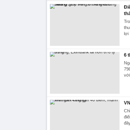
Đi
th
Tro
thu
lợi
6 
Ngâ
798
với
VN
Chỉ
điể
đây