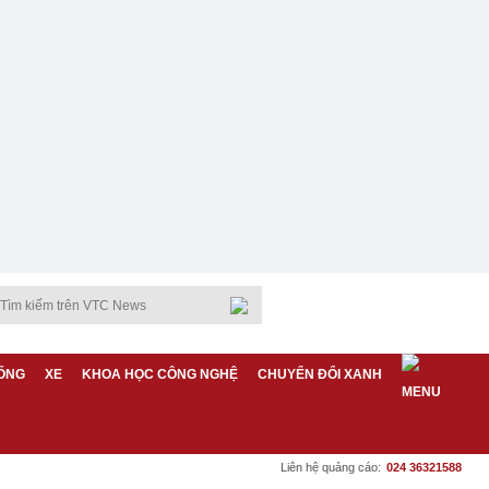
ỐNG
XE
KHOA HỌC CÔNG NGHỆ
CHUYỂN ĐỔI XANH
Liên hệ quảng cáo:
024 36321588