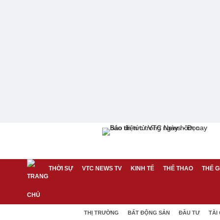
THỜI SỰ
VTC NEWS TV
KINH TẾ
THỂ THAO
THẾ G
THỊ TRƯỜNG
BẤT ĐỘNG SẢN
ĐẦU TƯ
TÀI