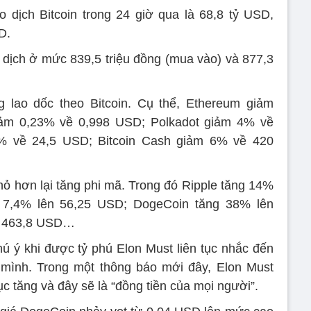
 dịch Bitcoin trong 24 giờ qua là 68,8 tỷ USD,
D.
ao dịch ở mức 839,5 triệu đồng (mua vào) và 877,3
g lao dốc theo Bitcoin. Cụ thể, Ethereum giảm
iảm 0,23% về 0,998 USD; Polkadot giảm 4% về
6% về 24,5 USD; Bitcoin Cash giảm 6% về 420
nhỏ hơn lại tăng phi mã. Trong đó Ripple tăng 14%
 7,4% lên 56,25 USD; DogeCoin tăng 38% lên
n 463,8 USD…
 ý khi được tỷ phú Elon Must liên tục nhắc đến
 mình. Trong một thông báo mới đây, Elon Must
ục tăng và đây sẽ là “đồng tiền của mọi người”.