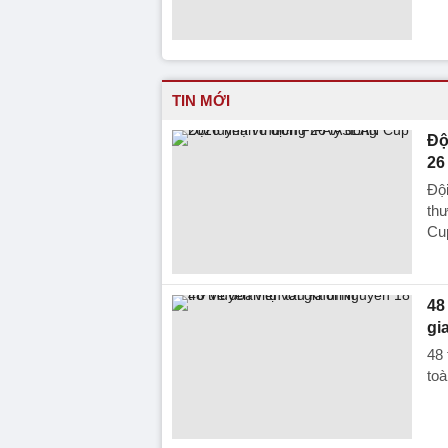
TIN MỚI
Độ
26
Đội
th
Cup
48
gi
48 
toà