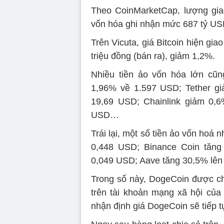
Theo CoinMarketCap, lượng giao
vốn hóa ghi nhận mức 687 tỷ US
Trên Vicuta, giá Bitcoin hiện gi
triệu đồng (bán ra), giảm 1,2%.
Nhiều tiền ảo vốn hóa lớn cũn
1,96% về 1.597 USD; Tether g
19,69 USD; Chainlink giảm 0,
USD…
Trái lại, một số tiền ảo vốn hoá 
0,448 USD; Binance Coin tăng
0,049 USD; Aave tăng 30,5% lê
Trong số này, DogeCoin được chú
trên tài khoản mạng xã hội của
nhận định giá DogeCoin sẽ tiếp t