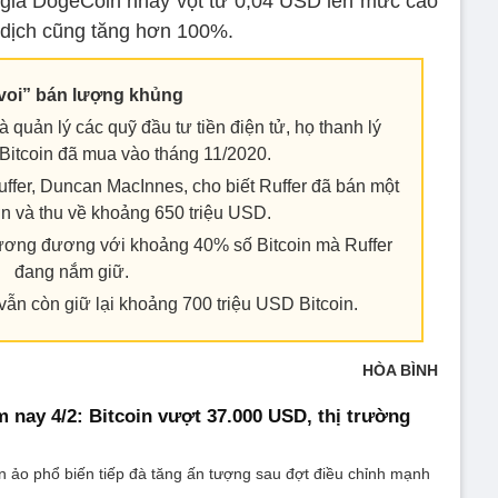
, giá DogeCoin nhảy vọt từ 0,04 USD lên mức cao
 dịch cũng tăng hơn 100%.
voi” bán lượng khủng
 quản lý các quỹ đầu tư tiền điện tử, họ thanh lý
itcoin đã mua vào tháng 11/2020.
ffer, Duncan MacInnes, cho biết Ruffer đã bán một
ớn và thu về khoảng 650 triệu USD.
tương đương với khoảng 40% số Bitcoin mà Ruffer
đang nắm giữ.
vẫn còn giữ lại khoảng 700 triệu USD Bitcoin.
HÒA BÌNH
m nay 4/2: Bitcoin vượt 37.000 USD, thị trường
iền ảo phổ biến tiếp đà tăng ấn tượng sau đợt điều chỉnh mạnh
.