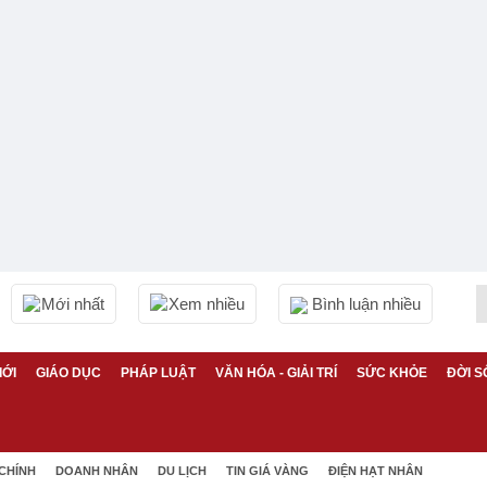
Mới nhất
Xem nhiều
Bình luận nhiều
IỚI
GIÁO DỤC
PHÁP LUẬT
VĂN HÓA - GIẢI TRÍ
SỨC KHỎE
ĐỜI S
 CHÍNH
DOANH NHÂN
DU LỊCH
TIN GIÁ VÀNG
ĐIỆN HẠT NHÂN