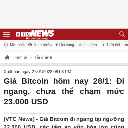
Mới nhất
Xem nhiều
💰 Giá vàng
📅 Lịch âm
☀️ Thời tiết

Kinh tế
Tài chính
Xuất bản ngày 27/01/2023 08:03 PM
Giá Bitcoin hôm nay 28/1: Đi
ngang, chưa thể chạm mức
23.000 USD
(VTC News) -
Giá Bitcoin đi ngang tại ngưỡng
22.900 USD, các tiền ảo vốn hóa lớn cũng