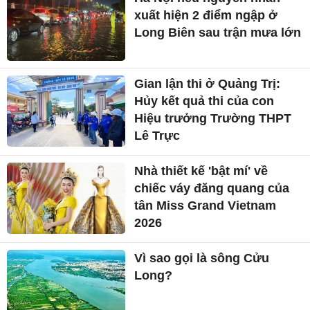
xuất hiện 2 điểm ngập ở
Long Biên sau trận mưa lớn
Gian lận thi ở Quảng Trị:
Hủy kết quả thi của con
Hiệu trưởng Trường THPT
Lê Trực
Nhà thiết kế 'bật mí' về
chiếc váy đăng quang của
tân Miss Grand Vietnam
2026
Vì sao gọi là sông Cửu
Long?