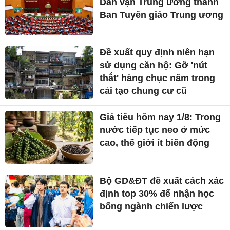
Dân vận Trung ương thành
Ban Tuyên giáo Trung ương
Đề xuất quy định niên hạn
sử dụng căn hộ: Gỡ 'nút
thắt' hàng chục năm trong
cải tạo chung cư cũ
Giá tiêu hôm nay 1/8: Trong
nước tiếp tục neo ở mức
cao, thế giới ít biến động
Bộ GD&ĐT đề xuất cách xác
định top 30% để nhận học
bổng ngành chiến lược