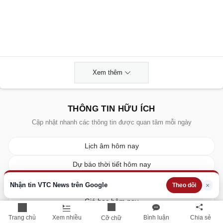
Xem thêm
THÔNG TIN HỮU ÍCH
Cập nhật nhanh các thông tin được quan tâm mỗi ngày
Lịch âm hôm nay
Dự báo thời tiết hôm nay
Giá vàng hôm nay
Nhận tin VTC News trên Google
×
Theo dõi
Giá bạc hôm nay
Trang chủ
Xem nhiều
Bình luận
Chia sẻ
Cỡ chữ
Tỷ giá ngoại tệ