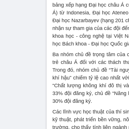
bảng xếp hạng Đại học châu Á c
Á) từ Indonesia, Đại học Ateneo
Đại học Nazarbayev (hạng 201 châ
nhận sự tham gia của các đội đến
khoa học - công nghệ tại Việt
học Bách khoa - Đại học Quốc g
Ba nhóm chủ đề trọng tâm của c
trẻ châu Á đối với các thách th
Trong đó, nhóm chủ đề “Tài ngu
khí hậu” chiếm tỷ lệ cao nhất vớ
“Chất lượng không khí đô thị và
33% đội đăng ký, chủ đề “Năng l
30% đội đăng ký.
Các lĩnh vực học thuật của thí sin
kỹ thuật, phát triển bền vững, nô
trường, cho thấy tính liên ngàn