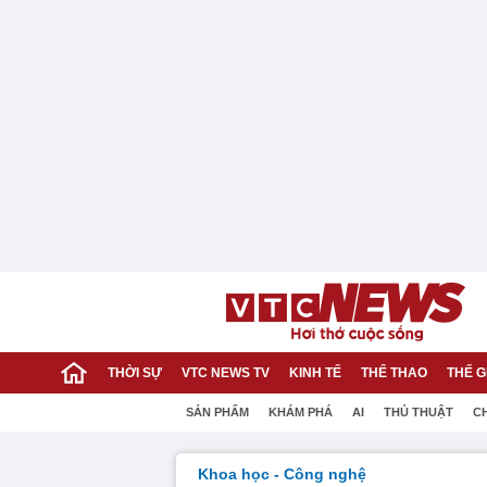
THỜI SỰ
VTC NEWS TV
KINH TẾ
THỂ THAO
THẾ G
SẢN PHẨM
KHÁM PHÁ
AI
THỦ THUẬT
C
Khoa học - Công nghệ