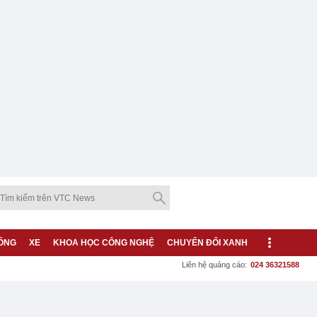
ỐNG
XE
KHOA HỌC CÔNG NGHỆ
CHUYỂN ĐỔI XANH
Liên hệ quảng cáo:
024 36321588