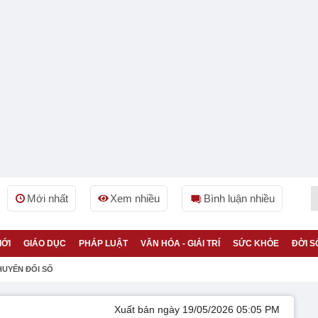
Mới nhất
Xem nhiều
Bình luận nhiều
IỚI
GIÁO DỤC
PHÁP LUẬT
VĂN HÓA - GIẢI TRÍ
SỨC KHỎE
ĐỜI S
HUYỂN ĐỔI SỐ
Xuất bản ngày 19/05/2026 05:05 PM