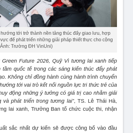
hướng tới trở thành nền tảng thúc đẩy giao lưu, hợp
u vực để phát triển những giải pháp thiết thực cho cộng
(Ảnh: Trường ĐH VinUni)
 Green Future 2026, Quỹ Vì tương lai xanh tiếp
 tầm quốc tế trong các sáng kiến thúc đẩy phát
tạo. Không chỉ đồng hành cùng hành trình chuyển
ớng tới vai trò kết nối nguồn lực tri thức trẻ của
uy động những ý tưởng có giá trị cao nhằm giải
và phát triển trong tương lai”
, TS. Lê Thái Hà,
g lai xanh, Trưởng Ban tổ chức cuộc thi, nhận
xuất sắc nhất dự kiến sẽ được công bố vào đầu