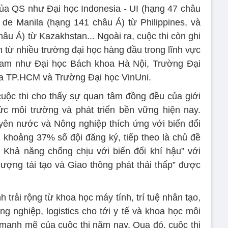
ủa QS như Đại học Indonesia - UI (hạng 47 châu
 de Manila (hạng 141 châu Á) từ Philippines, và
u Á) từ Kazakhstan... Ngoài ra, cuộc thi còn ghi
 từ nhiều trường đại học hàng đầu trong lĩnh vực
 Nam như Đại học Bách khoa Hà Nội, Trường Đại
ia TP.HCM và Trường Đại học VinUni.
uộc thi cho thấy sự quan tâm đồng đều của giới
ức môi trường và phát triển bền vững hiện nay.
yên nước và Nông nghiệp thích ứng với biến đổi
i khoảng 37% số đội đăng ký, tiếp theo là chủ đề
 Khả năng chống chịu với biến đổi khí hậu” với
ượng tái tạo và Giao thông phát thải thấp” được
h trải rộng từ khoa học máy tính, trí tuệ nhân tạo,
ng nghiệp, logistics cho tới y tế và khoa học môi
h mạnh mẽ của cuộc thi năm nay. Qua đó, cuộc thi