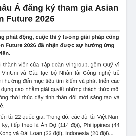
hâu Á đăng ký tham gia Asian
n Future 2026
g phát động, cuộc thi ý tưởng giải pháp công
en Future 2026 đã nhận được sự hưởng ứng
iên.
ị thành viên của Tập đoàn Vingroup, gồm Quỹ Vì
c VinUni và Câu lạc bộ Nhân tài Công nghệ trẻ
hi hướng đến mục tiêu tìm kiếm và phát triển các
 dụng cao nhằm giải quyết những thách thức môi
ồng thời thúc đẩy tinh thần đổi mới sáng tạo và
ẻ.
 đến từ 22 quốc gia. Trong đó, các đội từ Việt Nam
ý, tiếp theo là Ấn Độ (114 đội), Philippines (44
ng và Đài Loan (23 đội), Indonesia (20 đội)...