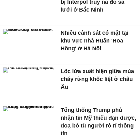
bị Interpol truy nã đỏ sa
lưới ở Bắc Ninh
Nhiều cảnh sát có mặt tại
khu vực nhà Huấn 'Hoa
Hồng' ở Hà Nội
Lốc lửa xuất hiện giữa mùa
cháy rừng khốc liệt ở châu
Âu
Tổng thống Trump phủ
nhận tin Mỹ thiếu đạn dược,
doạ bỏ tù người rò rỉ thông
tin