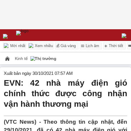
Mới nhất
Xem nhiều
💰 Giá vàng
📅 Lịch âm
☀️ Thời tiết

Kinh tế
Thị trường
Xuất bản ngày 30/10/2021 07:57 AM
EVN: 42 nhà máy điện gió
chính thức được công nhận
vận hành thương mại
(VTC News) -
Theo thông tin cập nhật, đến
29/10/2021, đã có 42 nhà máy điện gió với