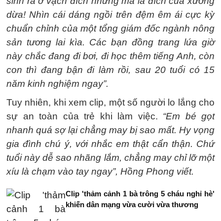
sinh ra ở vạch đích nhưng mà là đích của xưởng
dừa! Nhìn cái dáng ngồi trên đệm êm ái cực kỳ
chuẩn chỉnh của một tổng giám đốc ngành nông
sản tương lai kìa. Các bạn đồng trang lứa giờ
này chắc đang đi bơi, đi học thêm tiếng Anh, còn
con thì đang bận đi làm rồi, sau 20 tuổi có 15
năm kinh nghiệm ngay”.
Tuy nhiên, khi xem clip, một số người lo lắng cho
sự an toàn của trẻ khi làm việc.
“Em bé gọt
nhanh quá sợ lại chẳng may bị sao mất. Hy vọng
gia đình chú ý, với nhắc em thật cẩn thận. Chứ
tuổi này dễ sao nhãng lắm, chẳng may chỉ lỡ một
xíu là chạm vào tay ngay”, Hồng Phong viết.
Clip 'thảm cảnh 1 bà trông 5 cháu nghỉ hè'
khiến dân mạng vừa cười vừa thương