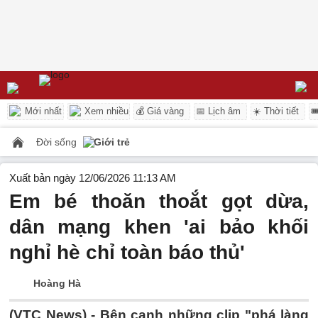
Mới nhất
Xem nhiều
💰 Giá vàng
📅 Lịch âm
☀️ Thời tiết

Đời sống
Giới trẻ
Xuất bản ngày 12/06/2026 11:13 AM
Em bé thoăn thoắt gọt dừa,
dân mạng khen 'ai bảo khối
nghỉ hè chỉ toàn báo thủ'
Hoàng Hà
(VTC News) -
Bên cạnh những clip "phá làng