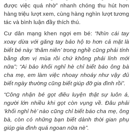
được việc quá nhờ” nhanh chóng thu hút hơn
hàng triệu lượt xem, cùng hàng nghìn lượt tương
tác và bình luận đầy thích thú.
Cư dân mạng khen ngợi em bé:
“Nhìn cái tay
xoay dừa với găng tay bảo hộ to hơn cả mặt là
biết bé này ‘thâm niên’ trong nghề cũng phải tính
bằng đơn vị mùa rồi chứ không phải lính mới
nữa”; “Ai bảo khối nghỉ hè chỉ biết báo ông bà
cha mẹ, em làm việc nhoay nhoáy như vậy đủ
biết ngày thường cũng biết giúp đỡ gia đình rồi”.
“Công nhận bé gọt điêu luyện thật sự luôn á,
người lớn nhiều khi gọt còn vụng về. Đâu phải
‘khối nghỉ hè’ nào cũng chỉ biết báo cha mẹ, ông
bà, còn có những bạn biết dành thời gian phụ
giúp gia đình quá ngoan nữa nè”.