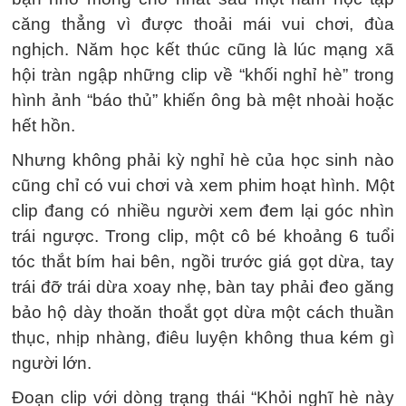
căng thẳng vì được thoải mái vui chơi, đùa
nghịch. Năm học kết thúc cũng là lúc mạng xã
hội tràn ngập những clip về “khối nghỉ hè” trong
hình ảnh “báo thủ” khiến ông bà mệt nhoài hoặc
hết hồn.
Nhưng không phải kỳ nghỉ hè của học sinh nào
cũng chỉ có vui chơi và xem phim hoạt hình. Một
clip đang có nhiều người xem đem lại góc nhìn
trái ngược. Trong clip, một cô bé khoảng 6 tuổi
tóc thắt bím hai bên, ngồi trước giá gọt dừa, tay
trái đỡ trái dừa xoay nhẹ, bàn tay phải đeo găng
bảo hộ dày thoăn thoắt gọt dừa một cách thuần
thục, nhịp nhàng, điêu luyện không thua kém gì
người lớn.
Đoạn clip với dòng trạng thái “Khỏi nghĩ hè này