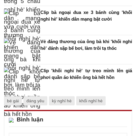
Clip bà ngoại đua xe 3 bánh cùng 'khối
nghỉ hè' khiến dân mạng bật cười
Vẻ đáng thương của ông bà khi 'khối nghỉ
hè' đánh sập bể bơi, làm trôi tạ thóc
Clip 'khối nghỉ hè' tự treo mình lên giá
phơi quần áo khiến ông bà hết hồn
bé gái
đáng yêu
kỳ nghỉ hè
khối nghỉ hè
Bình luận