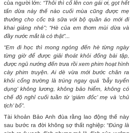
của người lớn:
“Thôi thì cố lên con gái ơi, gọt hết
tấn dừa này thế nào cuối mùa cũng được mẹ
thưởng cho cốc trà sữa với bộ quần áo mới đi
khai giảng nhé”; “Hè của em thơm mùi dừa và
đầy nước mắt là có thật”...
“Em đi học thì mong ngóng đến hè từng ngày
từng giờ để được giải thoát khỏi đống bài tập,
được ngủ nướng đến trưa rồi xem phim hoạt hình
cày phim truyện. Ai dè vừa mới bước chân ra
khỏi cổng trường là trúng ngay quả ‘bẫy tuyển
dụng’ không lương, không bảo hiểm, không có
chế độ nghỉ cuối tuần từ ‘giám đốc’ mẹ và ‘chủ
tịch’ bố”.
Tài khoản Bảo Anh đùa rằng lao động thế này
sau bước ra đời không sợ thất nghiệp: “
Đúng là