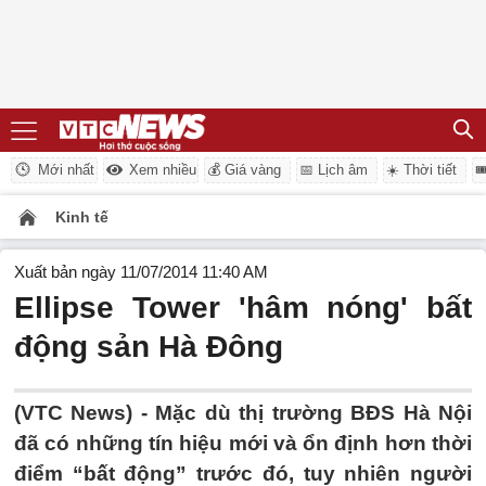
Mới nhất
Xem nhiều
💰 Giá vàng
📅 Lịch âm
☀️ Thời tiết

Kinh tế
Xuất bản ngày 11/07/2014 11:40 AM
Ellipse Tower 'hâm nóng' bất
động sản Hà Đông
(VTC News) - Mặc dù thị trường BĐS Hà Nội
đã có những tín hiệu mới và ổn định hơn thời
điểm “bất động” trước đó, tuy nhiên người