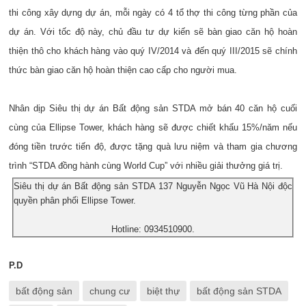
thi công xây dựng dự án, mỗi ngày có 4 tổ thợ thi công từng phần của
dự án. Với tốc độ này, chủ đầu tư dự kiến sẽ bàn giao căn hộ hoàn
thiện thô cho khách hàng vào quý IV/2014 và đến quý III/2015 sẽ chính
thức bàn giao căn hộ hoàn thiện cao cấp cho người mua.
Nhân dịp Siêu thị dự án Bất động sản STDA mở bán 40 căn hộ cuối
cùng của Ellipse Tower, khách hàng sẽ được chiết khấu 15%/năm nếu
đóng tiền trước tiến độ, được tặng quà lưu niệm và tham gia chương
trình “STDA đồng hành cùng World Cup” với nhiều giải thưởng giá trị.
Siêu thị dự án Bất động sản STDA 137 Nguyễn Ngọc Vũ Hà Nội độc
quyền phân phối Ellipse Tower.
Hotline: 0934510900.
P.D
bất động sản
chung cư
biệt thự
bất động sản STDA