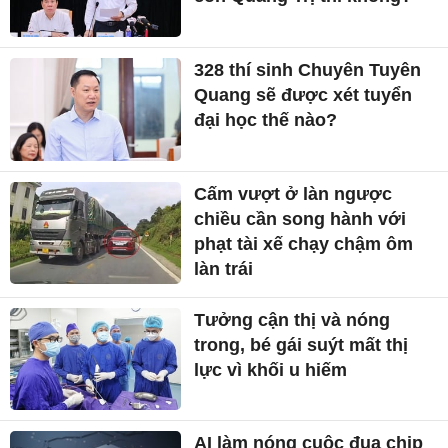
328 thí sinh Chuyên Tuyên
Quang sẽ được xét tuyển
đại học thế nào?
Cấm vượt ở làn ngược
chiều cần song hành với
phạt tài xế chạy chậm ôm
làn trái
Tưởng cận thị và nóng
trong, bé gái suýt mất thị
lực vì khối u hiếm
AI làm nóng cuộc đua chip