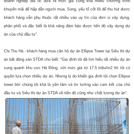
doanh nghiệp địa ốc đưa ra mức giá cùng khá nhiều chương trình
khuyến mãi để hấp dẫn người mua. Song, yếu tố cốt lõi để thu hút được
khách hàng vẫn phụ thuộc rất nhiều vào uy tín của đơn vị xây dựng,
phân phối và đặc biết là khả năng đảm bảo được tiến độ xây dựng dự
án của chủ đầu tư”.
Chị Thu Hà - khách hàng mua căn hộ dự án Ellipse Tower tại Siêu thị dự
án bất động sản STDA cho biết: “Gia đình tôi đã tìm hiểu rất nhiều dự án
xung quanh khu vực Hà Đông, với mức giá từ 17.5 triệu/m2 thì tôi có
quyền lựa chọn nhiều dự án. Nhưng lý do khiến gia đình tôi chọn Ellipse
tower bởi chúng tôi khá là yên tâm và tin tưởng vào cam kết của chủ
đầu tư và Siêu thị dự án STDA về tiến độ cũng như chất lượng dự án”.