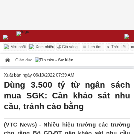
Mới nhất
Xem nhiều
💰 Giá vàng
📅 Lịch âm
☀️ Thời tiết

Giáo dục
Tin tức - Sự kiện
Xuất bản ngày 06/10/2022 07:39 AM
Dùng 3.500 tỷ từ ngân sách
mua SGK: Cần khảo sát nhu
cầu, tránh cào bằng
(VTC News) -
Nhiều hiệu trưởng các trường
cho rằng Bộ GD-ĐT nên khảo sát nhu cầu