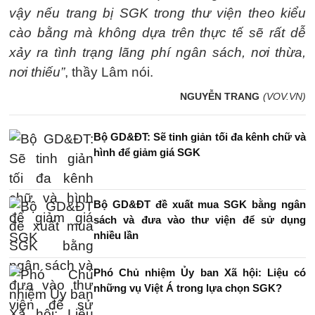
vậy nếu trang bị SGK trong thư viện theo kiểu
cào bằng mà không dựa trên thực tế sẽ rất dễ
xảy ra tình trạng lãng phí ngân sách, nơi thừa,
nơi thiếu”
, thầy Lâm nói.
NGUYỄN TRANG
(VOV.VN)
Bộ GD&ĐT: Sẽ tinh giản tối đa kênh chữ và
hình để giảm giá SGK
Bộ GD&ĐT đề xuất mua SGK bằng ngân
sách và đưa vào thư viện để sử dụng
nhiều lần
Phó Chủ nhiệm Ủy ban Xã hội: Liệu có
những vụ Việt Á trong lựa chọn SGK?