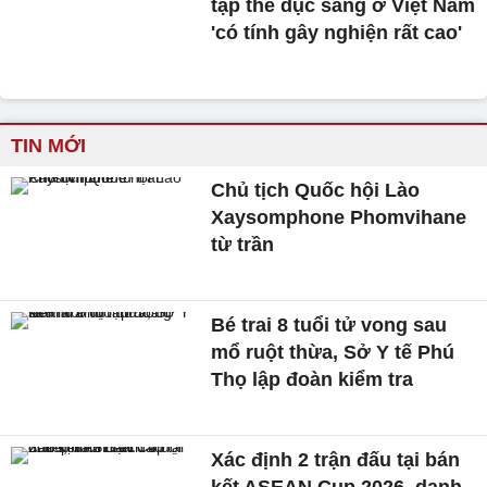
tập thể dục sáng ở Việt Nam
'có tính gây nghiện rất cao'
TIN MỚI
Chủ tịch Quốc hội Lào
Xaysomphone Phomvihane
từ trần
Bé trai 8 tuổi tử vong sau
mổ ruột thừa, Sở Y tế Phú
Thọ lập đoàn kiểm tra
Xác định 2 trận đấu tại bán
kết ASEAN Cup 2026, danh