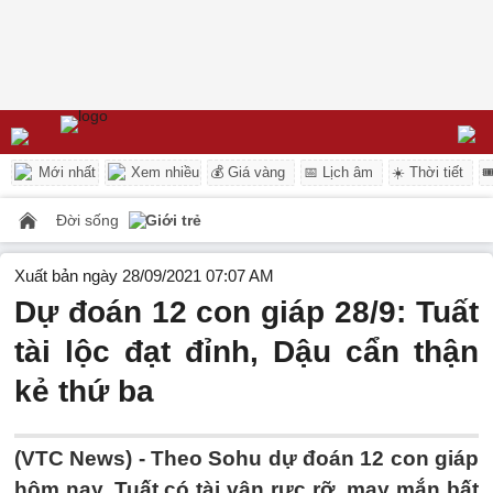
Mới nhất
Xem nhiều
💰 Giá vàng
📅 Lịch âm
☀️ Thời tiết

Đời sống
Giới trẻ
Xuất bản ngày 28/09/2021 07:07 AM
Dự đoán 12 con giáp 28/9: Tuất
tài lộc đạt đỉnh, Dậu cẩn thận
kẻ thứ ba
(VTC News) -
Theo Sohu dự đoán 12 con giáp
hôm nay, Tuất có tài vận rực rỡ, may mắn bất