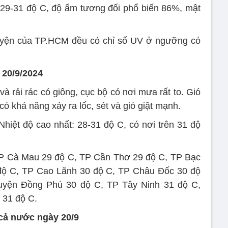
 29-31 độ C, độ ẩm tương đối phổ biến 86%, mật
uyện của TP.HCM đều có chỉ số UV ở ngưỡng có
 20/9/2024
 rải rác có giông, cục bộ có nơi mưa rất to. Gió
ó khả năng xảy ra lốc, sét và gió giật mạnh.
Nhiệt độ cao nhất: 28-31 độ C, có nơi trên 31 độ
TP Cà Mau 29 độ C, TP Cần Thơ 29 độ C, TP Bạc
 độ C, TP Cao Lãnh 30 độ C, TP Châu Đốc 30 độ
uyện Đồng Phú 30 độ C, TP Tây Ninh 31 độ C,
 31 độ C.
 cả nước ngày 20/9