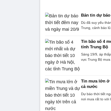
Bản tin dự báo
Dù đã suy yếu thà
Trung, cảnh báo lũ 
Tin bão số 4 mớ
tỉnh Trung Bộ
Sáng 19/9, áp thấp
vực Trung Bộ mưa t
Tin mưa lớn ở 
cả nước
Dự báo thời tiết n
nơi mưa rất to vớ