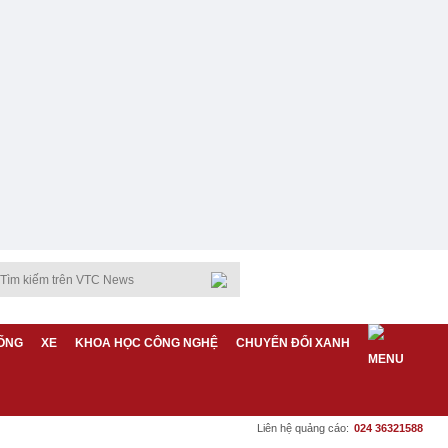
ỐNG
XE
KHOA HỌC CÔNG NGHỆ
CHUYỂN ĐỔI XANH
Liên hệ quảng cáo:
024 36321588