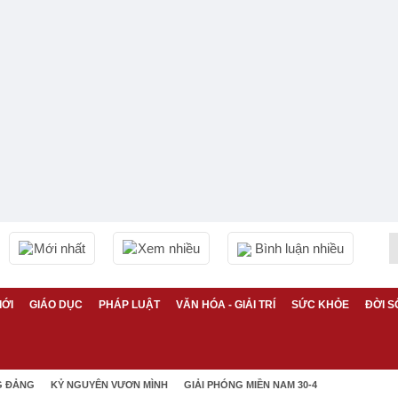
Mới nhất
Xem nhiều
Bình luận nhiều
IỚI
GIÁO DỤC
PHÁP LUẬT
VĂN HÓA - GIẢI TRÍ
SỨC KHỎE
ĐỜI S
G ĐẢNG
KỶ NGUYÊN VƯƠN MÌNH
GIẢI PHÓNG MIỀN NAM 30-4