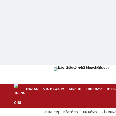
THỜI SỰ
VTC NEWS TV
KINH TẾ
THỂ THAO
THẾ G
CHÍNH TRỊ
ĐỜI SỐNG
TIN NÓNG
XÂY DỰN