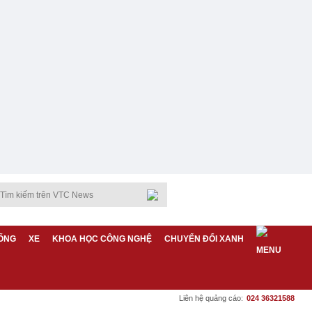
ỐNG
XE
KHOA HỌC CÔNG NGHỆ
CHUYỂN ĐỔI XANH
Liên hệ quảng cáo:
024 36321588