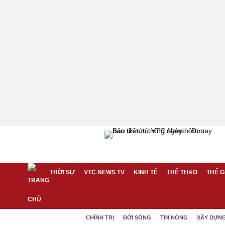
THỜI SỰ
VTC NEWS TV
KINH TẾ
THỂ THAO
THẾ G
CHÍNH TRỊ
ĐỜI SỐNG
TIN NÓNG
XÂY DỰN