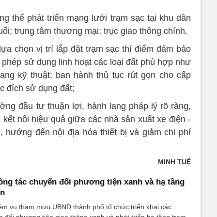
g thể phát triển mạng lưới trạm sạc tại khu dân
ối; trung tâm thương mại; trục giao thông chính.
ựa chọn vị trí lắp đặt trạm sạc thí điểm đảm bảo
o phép sử dụng linh hoạt các loại đất phù hợp như
lang kỹ thuật; ban hành thủ tục rút gọn cho cấp
 đích sử dụng đất;
ờng đầu tư thuận lợi, hành lang pháp lý rõ ràng,
à kết nối hiệu quả giữa các nhà sản xuất xe điện -
g, hướng đến nội địa hóa thiết bị và giảm chi phí
MINH TUỆ
công tác chuyển đổi phương tiện xanh và hạ tầng
ện
iệm vụ tham mưu UBND thành phố tổ chức triển khai các