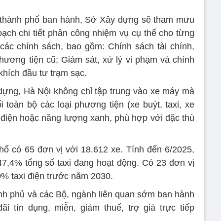
thành phố ban hành, Sở Xây dựng sẽ tham mưu
ch chi tiết phân công nhiệm vụ cụ thể cho từng
 các chính sách, bao gồm: Chính sách tài chính,
 phương tiện cũ; Giám sát, xử lý vi phạm và chính
khích đầu tư trạm sạc.
ựng, Hà Nội không chỉ tập trung vào xe máy mà
toàn bộ các loại phương tiện (xe buýt, taxi, xe
g điện hoặc năng lượng xanh, phù hợp với đặc thù
phố có 65 đơn vị với 18.612 xe. Tính đến 6/2025,
 47,4% tổng số taxi đang hoạt động. Có 23 đơn vị
% taxi điện trước năm 2030.
nh phủ và các Bộ, ngành liên quan sớm ban hành
i tín dụng, miễn, giảm thuế, trợ giá trực tiếp