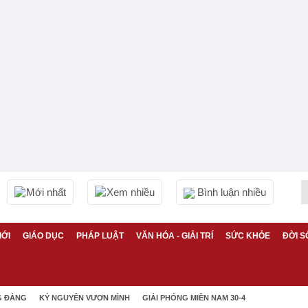
Mới nhất
Xem nhiều
Bình luận nhiều
IỚI
GIÁO DỤC
PHÁP LUẬT
VĂN HÓA - GIẢI TRÍ
SỨC KHỎE
ĐỜI S
G ĐẢNG
KỶ NGUYÊN VƯƠN MÌNH
GIẢI PHÓNG MIỀN NAM 30-4