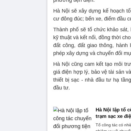
phương tiện điện.
Hà Nội sẽ xây dựng kế hoạch tổn
cư đông đúc; bến xe, điểm đầu cu
Thành phố sẽ tổ chức khảo sát, l
kỹ thuật và kết nối, đồng thời ch
đất công, đất giao thông, hành 
phép xây dựng và chuyển đổi mục
Hà Nội cũng cam kết tạo môi trư
giá điện hợp lý, bảo vệ tài sản v
thiết bị sạc - nhà đầu tư hạ tần
đầu tư.
Hà Nội lập tổ 
trạm sạc xe đi
Tổ công tác có nh