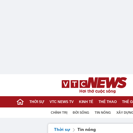
THỜI SỰ
VTC NEWS TV
KINH TẾ
THỂ THAO
THẾ G
CHÍNH TRỊ
ĐỜI SỐNG
TIN NÓNG
XÂY DỰN
Thời sự
Tin nóng