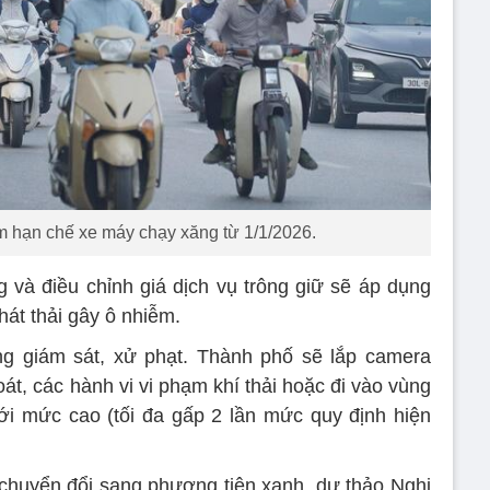
ểm hạn chế xe máy chạy xăng từ 1/1/2026.
g và điều chỉnh giá dịch vụ trông giữ sẽ áp dụng
phát thải gây ô nhiễm.
g giám sát, xử phạt. Thành phố sẽ lắp camera
oát, các hành vi vi phạm khí thải hoặc đi vào vùng
ới mức cao (tối đa gấp 2 lần mức quy định hiện
chuyển đổi sang phương tiện xanh, dự thảo Nghị