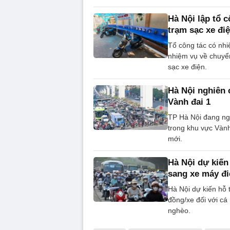
Hà Nội lập tổ 
trạm sạc xe đi
Tổ công tác có nh
nhiệm vụ về chuyển
sạc xe điện.
Hà Nội nghiên 
Vành đai 1
TP Hà Nội đang ng
trong khu vực Vành 
mới.
Hà Nội dự kiến
sang xe máy đi
Hà Nội dự kiến hỗ 
đồng/xe đối với cá 
nghèo.