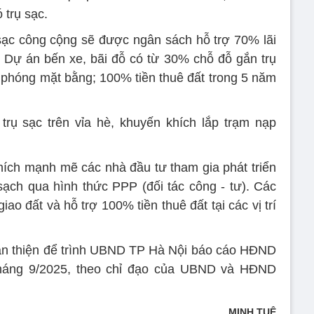
 trụ sạc.
sạc công cộng sẽ được ngân sách hỗ trợ 70% lãi
 Dự án bến xe, bãi đỗ có từ 30% chỗ đỗ gắn trụ
i phóng mặt bằng; 100% tiền thuê đất trong 5 năm
trụ sạc trên vỉa hè, khuyến khích lắp trạm nạp
ích mạnh mẽ các nhà đầu tư tham gia phát triển
ạch qua hình thức PPP (đối tác công - tư). Các
ao đất và hỗ trợ 100% tiền thuê đất tại các vị trí
oàn thiện để trình UBND TP Hà Nội báo cáo HĐND
tháng 9/2025, theo chỉ đạo của UBND và HĐND
MINH TUỆ