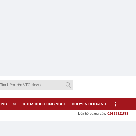
ỐNG
XE
KHOA HỌC CÔNG NGHỆ
CHUYỂN ĐỔI XANH
Liên hệ quảng cáo:
024 36321588