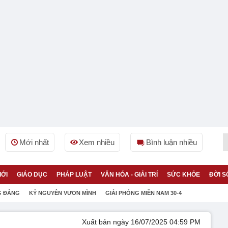
Mới nhất
Xem nhiều
Bình luận nhiều
IỚI
GIÁO DỤC
PHÁP LUẬT
VĂN HÓA - GIẢI TRÍ
SỨC KHỎE
ĐỜI S
G ĐẢNG
KỶ NGUYÊN VƯƠN MÌNH
GIẢI PHÓNG MIỀN NAM 30-4
Xuất bản ngày 16/07/2025 04:59 PM