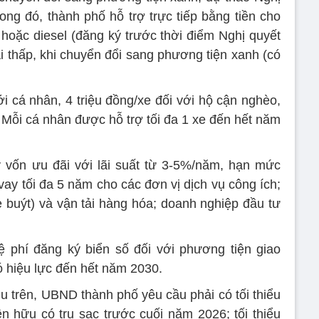
ong đó, thành phố hỗ trợ trực tiếp bằng tiền cho
oặc diesel (đăng ký trước thời điểm Nghị quyết
ải thấp, khi chuyển đổi sang phương tiện xanh (có
ới cá nhân, 4 triệu đồng/xe đối với hộ cận nghèo,
. Mỗi cá nhân được hỗ trợ tối đa 1 xe đến hết năm
y vốn ưu đãi với lãi suất từ 3-5%/năm, hạn mức
vay tối đa 5 năm cho các đơn vị dịch vụ công ích;
e buýt) và vận tải hàng hóa; doanh nghiệp đầu tư
ệ phí đăng ký biển số đối với phương tiện giao
ó hiệu lực đến hết năm 2030.
 trên, UBND thành phố yêu cầu phải có tối thiểu
ện hữu có trụ sạc trước cuối năm 2026; tối thiểu