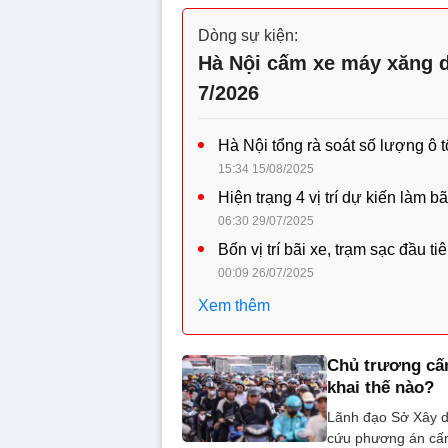
Dòng sự kiện:
Hà Nội cấm xe máy xăng d
7/2026
Hà Nội tổng rà soát số lượng ô 
15:34 15/08/2025
Hiện trạng 4 vị trí dự kiến làm b
06:30 29/07/2025
Bốn vị trí bãi xe, trạm sạc đầu 
00:09 26/07/2025
Xem thêm
Chủ trương cấm
khai thế nào?
Lãnh đạo Sở Xây d
cứu phương án cấm