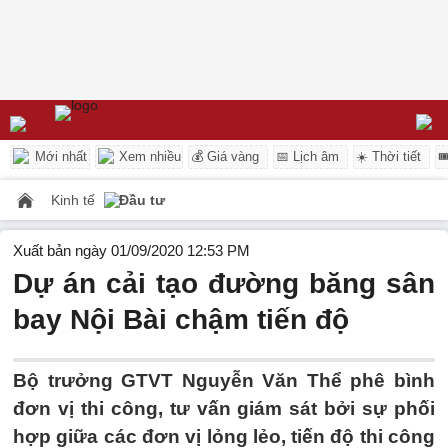
Mới nhất
Xem nhiều
💰 Giá vàng
📅 Lịch âm
☀️ Thời tiết

Kinh tế
Đầu tư
Xuất bản ngày 01/09/2020 12:53 PM
Dự án cải tạo đường băng sân
bay Nội Bài chậm tiến độ
Bộ trưởng GTVT Nguyễn Văn Thể phê bình
đơn vị thi công, tư vấn giám sát bởi sự phối
hợp giữa các đơn vị lỏng lẻo, tiến độ thi công