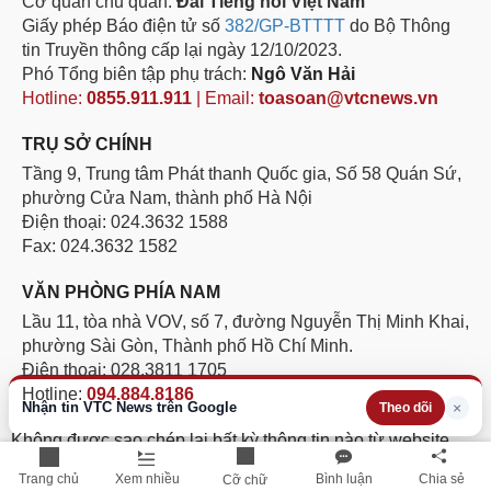
Cơ quan chủ quản:
Đài Tiếng nói Việt Nam
Giấy phép Báo điện tử số
382/GP-BTTTT
do Bộ Thông
tin Truyền thông cấp lại ngày 12/10/2023.
Phó Tổng biên tập phụ trách:
Ngô Văn Hải
Hotline:
0855.911.911
| Email:
toasoan@vtcnews.vn
TRỤ SỞ CHÍNH
Tầng 9, Trung tâm Phát thanh Quốc gia, Số 58 Quán Sứ,
phường Cửa Nam, thành phố Hà Nội
Điện thoại: 024.3632 1588
Fax: 024.3632 1582
VĂN PHÒNG PHÍA NAM
Lầu 11, tòa nhà VOV, số 7, đường Nguyễn Thị Minh Khai,
phường Sài Gòn, Thành phố Hồ Chí Minh.
Điện thoại: 028.3811 1705
Hotline:
094.884.8186
Nhận tin VTC News trên Google
×
Theo dõi
Không được sao chép lại bất kỳ thông tin nào từ website
này khi chưa có sự đồng ý bằng văn bản của Báo Điện tử
Trang chủ
Xem nhiều
Bình luận
Chia sẻ
Cỡ chữ
VTC News