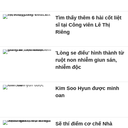
Tìm thấy thêm 6 hài cốt liệt
sĩ tại Công viên Lê Thị
Riêng
'Lòng se điếu' hình thành từ
ruột non nhiễm giun sán,
nhiễm độc
Kim Soo Hyun được minh
oan
Sẽ thí điểm cơ chế Nhà