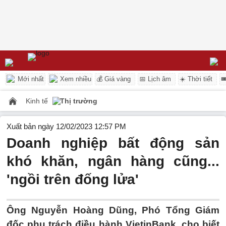
Mới nhất
Xem nhiều
💰 Giá vàng
📅 Lịch âm
☀️ Thời tiết

Kinh tế
Thị trường
Xuất bản ngày 12/02/2023 12:57 PM
Doanh nghiệp bất động sản
khó khăn, ngân hàng cũng...
'ngồi trên đống lửa'
Ông Nguyễn Hoàng Dũng, Phó Tổng Giám
đốc phụ trách điều hành VietinBank, cho biết