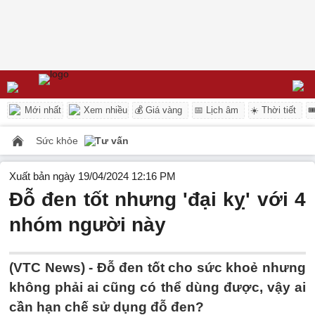
Mới nhất
Xem nhiều
💰 Giá vàng
📅 Lịch âm
☀️ Thời tiết

Sức khỏe
Tư vấn
Xuất bản ngày 19/04/2024 12:16 PM
Đỗ đen tốt nhưng 'đại kỵ' với 4
nhóm người này
(VTC News) -
Đỗ đen tốt cho sức khoẻ nhưng
không phải ai cũng có thể dùng được, vậy ai
cần hạn chế sử dụng đỗ đen?