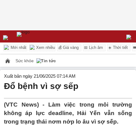
Mới nhất
Xem nhiều
💰 Giá vàng
📅 Lịch âm
☀️ Thời tiết

Sức khỏe
Tin tức
Xuất bản ngày 21/06/2025 07:14 AM
Đổ bệnh vì sợ sếp
(VTC News) -
Làm việc trong môi trường
không áp lực deadline, Hải Yến vẫn sống
trong trạng thái nơm nớp lo âu vì sợ sếp.