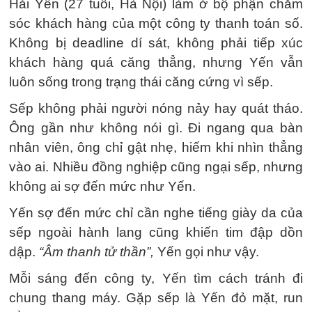
Hải Yến (27 tuổi, Hà Nội) làm ở bộ phận chăm
sóc khách hàng của một công ty thanh toán số.
Không bị deadline dí sát, không phải tiếp xúc
khách hàng quá căng thẳng, nhưng Yến vẫn
luôn sống trong trạng thái căng cứng vì sếp.
Sếp không phải người nóng nảy hay quát tháo.
Ông gần như không nói gì. Đi ngang qua bàn
nhân viên, ông chỉ gật nhẹ, hiếm khi nhìn thẳng
vào ai. Nhiều đồng nghiệp cũng ngại sếp, nhưng
không ai sợ đến mức như Yến.
Yến sợ đến mức chỉ cần nghe tiếng giày da của
sếp ngoài hành lang cũng khiến tim đập dồn
dập.
“Âm thanh tử thần”,
Yến gọi như vậy.
Mỗi sáng đến công ty, Yến tìm cách tránh đi
chung thang máy. Gặp sếp là Yến đỏ mặt, run