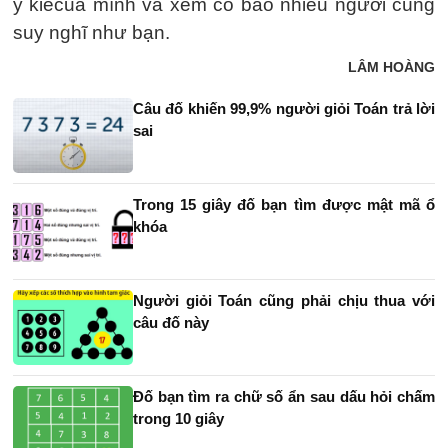
ý kiêcủa mình và xem có bao nhiêu người cùng
suy nghĩ như bạn.
LÂM HOÀNG
Câu đố khiến 99,9% người giỏi Toán trả lời
sai
Trong 15 giây đố bạn tìm được mật mã ổ
khóa
Người giỏi Toán cũng phải chịu thua với
câu đố này
Đố bạn tìm ra chữ số ẩn sau dấu hỏi chấm
trong 10 giây