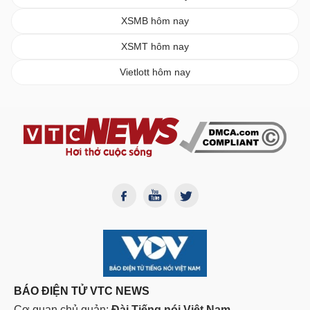
XSMB hôm nay
XSMT hôm nay
Vietlott hôm nay
BÁO ĐIỆN TỬ VTC NEWS
Cơ quan chủ quản:
Đài Tiếng nói Việt Nam