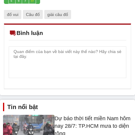
đố vui
Câu đố
giải câu đố
Bình luận
Tin nổi bật
Dự báo thời tiết miền Nam hôm
nay 28/7: TP.HCM mưa to diện
rộng