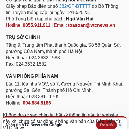
Giấy phép Báo điện tử số
382/GP-BTTTT
do Bộ Thông
tin Truyền thông cấp lại ngày 12/10/2023.
Phó Tổng biên tập phụ trách:
Ngô Văn Hải
Hotline:
0855.911.911
| Email:
toasoan@vtcnews.vn
TRỤ SỞ CHÍNH
Tầng 9, Trung tâm Phát thanh Quốc gia, Số 58 Quán Sứ,
phường Cửa Nam, thành phố Hà Nội
Điện thoại: 024.3632 1588
Fax: 024.3632 1582
VĂN PHÒNG PHÍA NAM
Lầu 11, tòa nhà VOV, số 7, đường Nguyễn Thị Minh Khai,
phường Sài Gòn, Thành phố Hồ Chí Minh.
Điện thoại: 028.3811 1705
Hotline:
094.884.8186
Không được sao chép lại bất kỳ thông tin nào từ website
này khi chưa có sự đồng ý bằng văn bản của Báo Điện tử
Nhận tin VTC News trên Google
×
Theo dõi
VTC News