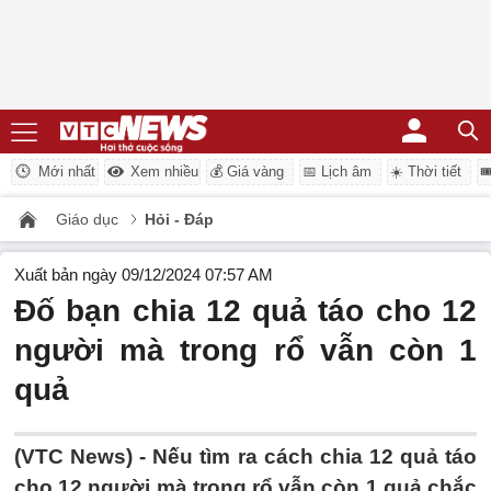
Mới nhất
Xem nhiều
💰 Giá vàng
📅 Lịch âm
☀️ Thời tiết

Giáo dục
Hỏi - Đáp
Xuất bản ngày 09/12/2024 07:57 AM
Đố bạn chia 12 quả táo cho 12
người mà trong rổ vẫn còn 1
quả
(VTC News) -
Nếu tìm ra cách chia 12 quả táo
cho 12 người mà trong rổ vẫn còn 1 quả chắc