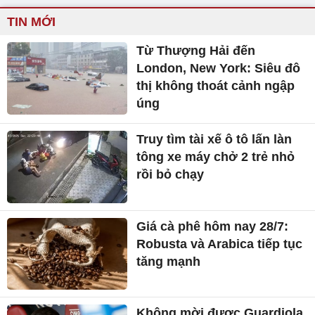
TIN MỚI
Từ Thượng Hải đến
London, New York: Siêu đô
thị không thoát cảnh ngập
úng
Truy tìm tài xế ô tô lấn làn
tông xe máy chở 2 trẻ nhỏ
rồi bỏ chạy
Giá cà phê hôm nay 28/7:
Robusta và Arabica tiếp tục
tăng mạnh
Không mời được Guardiola,