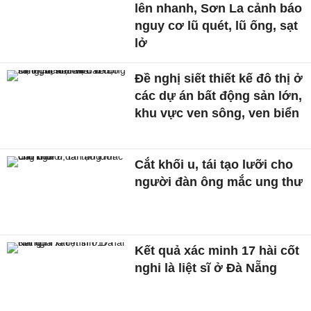
lên nhanh, Sơn La cảnh báo
nguy cơ lũ quét, lũ ống, sạt
lở
Đề nghị siết thiết kế đô thị ở
các dự án bất động sản lớn,
khu vực ven sông, ven biển
Cắt khối u, tái tạo lưỡi cho
người đàn ông mắc ung thư
Kết quả xác minh 17 hài cốt
nghi là liệt sĩ ở Đà Nẵng