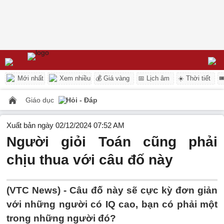
Mới nhất
Xem nhiều
💰 Giá vàng
📅 Lịch âm
☀️ Thời tiết

Giáo dục
Hỏi - Đáp
Xuất bản ngày 02/12/2024 07:52 AM
Người giỏi Toán cũng phải
chịu thua với câu đố này
(VTC News) -
Câu đố này sẽ cực kỳ đơn giản
với những người có IQ cao, bạn có phải một
trong những người đó?