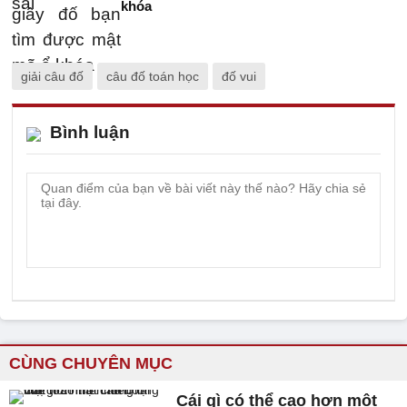
khóa
giải câu đố
câu đố toán học
đố vui
Bình luận
CÙNG CHUYÊN MỤC
Cái gì có thể cao hơn một