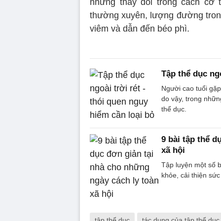
những thay đổi trong cách cơ 
thường xuyên, lượng đường tron
viêm và dẫn đến béo phì.
Tập thể dục ngo
Người cao tuổi gặp
do vậy, trong nhữn
thể dục.
9 bài tập thể 
xã hội
Tập luyện một số b
khỏe, cải thiện sứ
tập thể dục
tác dụng của tập thể dục