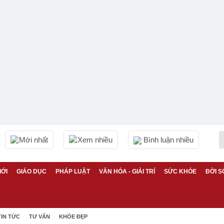
Mới nhất
Xem nhiều
Bình luận nhiều
IỚI
GIÁO DỤC
PHÁP LUẬT
VĂN HÓA - GIẢI TRÍ
SỨC KHỎE
ĐỜI S
TIN TỨC
TƯ VẤN
KHỎE ĐẸP