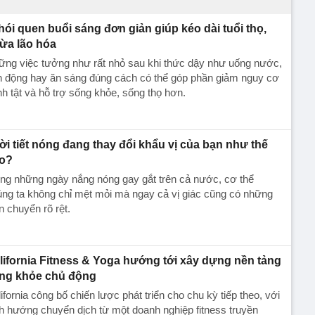
thói quen buổi sáng đơn giản giúp kéo dài tuổi thọ,
ừa lão hóa
ững việc tưởng như rất nhỏ sau khi thức dậy như uống nước,
n động hay ăn sáng đúng cách có thể góp phần giảm nguy cơ
h tật và hỗ trợ sống khỏe, sống thọ hơn.
ời tiết nóng đang thay đổi khẩu vị của bạn như thế
o?
ng những ngày nắng nóng gay gắt trên cả nước, cơ thể
ng ta không chỉ mệt mỏi mà ngay cả vị giác cũng có những
n chuyển rõ rệt.
lifornia Fitness & Yoga hướng tới xây dựng nền tảng
ng khỏe chủ động
ifornia công bố chiến lược phát triển cho chu kỳ tiếp theo, với
h hướng chuyển dịch từ một doanh nghiệp fitness truyền