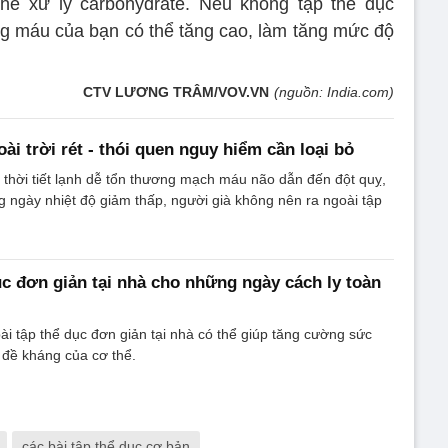
thể xử lý carbohydrate. Nếu không tập thể dục
g máu của bạn có thể tăng cao, làm tăng mức độ
CTV LƯƠNG TRÂM/VOV.VN
(nguồn: India.com)
ài trời rét - thói quen nguy hiểm cần loại bỏ
 thời tiết lạnh dễ tổn thương mạch máu não dẫn đến đột quỵ,
g ngày nhiệt độ giảm thấp, người già không nên ra ngoài tập
dục đơn giản tại nhà cho những ngày cách ly toàn
ài tập thể dục đơn giản tại nhà có thể giúp tăng cường sức
c đề kháng của cơ thể.
các bài tập thể dục cơ bản