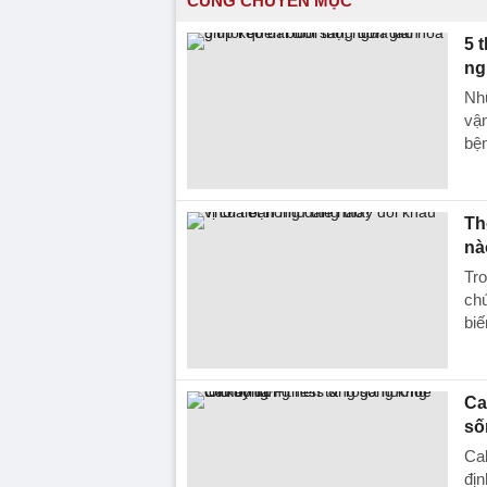
CÙNG CHUYÊN MỤC
5 
ng
Nh
vậ
bện
Th
nà
Tro
chú
biế
Ca
số
Cal
địn