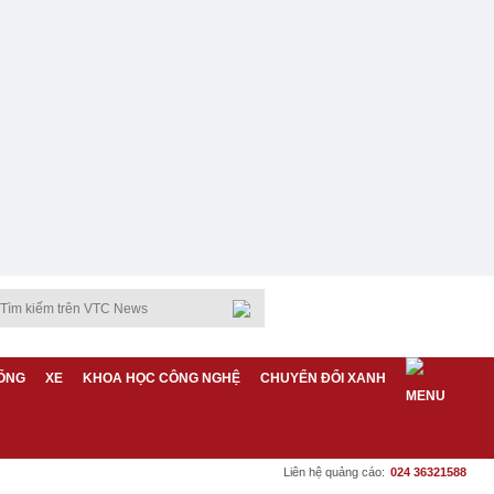
ỐNG
XE
KHOA HỌC CÔNG NGHỆ
CHUYỂN ĐỔI XANH
Liên hệ quảng cáo:
024 36321588