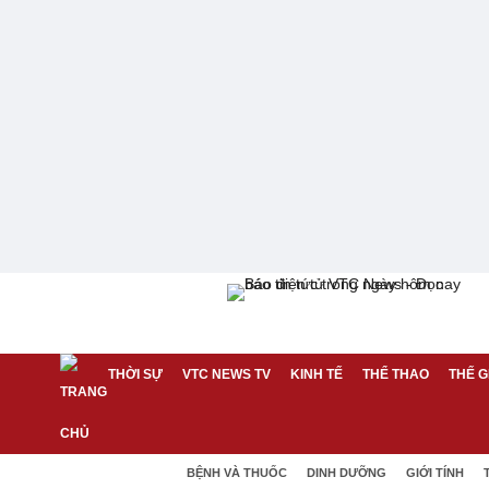
THỜI SỰ
VTC NEWS TV
KINH TẾ
THỂ THAO
THẾ G
BỆNH VÀ THUỐC
DINH DƯỠNG
GIỚI TÍNH