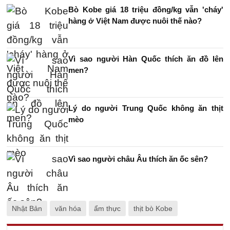
Bò Kobe giá 18 triệu đồng/kg vẫn 'cháy'
hàng ở Việt Nam được nuôi thế nào?
Vì sao người Hàn Quốc thích ăn đồ lên
men?
Lý do người Trung Quốc không ăn thịt
mèo
Vì sao người châu Âu thích ăn ốc sên?
Nhật Bản
văn hóa
ẩm thực
thịt bò Kobe