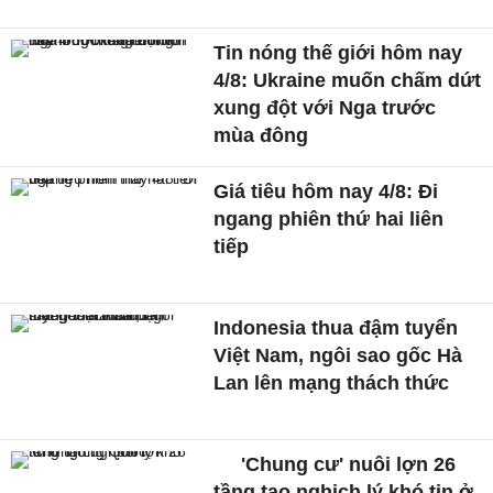
Tin nóng thế giới hôm nay
4/8: Ukraine muốn chấm dứt
xung đột với Nga trước
mùa đông
Giá tiêu hôm nay 4/8: Đi
ngang phiên thứ hai liên
tiếp
Indonesia thua đậm tuyển
Việt Nam, ngôi sao gốc Hà
Lan lên mạng thách thức
'Chung cư' nuôi lợn 26
tầng tạo nghịch lý khó tin ở