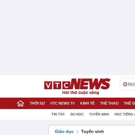
Mới
THỜI SỰ
VTC NEWS TV
KINH TẾ
THỂ THAO
THẾ G
TIN TỨC
DU HỌC
TUYỂN SINH
HỌC TIẾNG
Giáo dục
Tuyển sinh