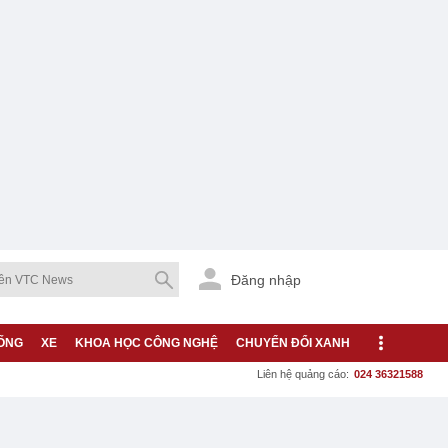
Đăng nhập
ỐNG
XE
KHOA HỌC CÔNG NGHỆ
CHUYỂN ĐỔI XANH
Liên hệ quảng cáo:
024 36321588