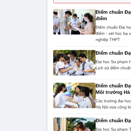
Điểm chuẩn Đạ
điểm
Điểm chuẩn Đại h
điểm - xét học bạ v
nghiệp THPT.
Điểm chuẩn Đại
Đại học Sư phạm H
Lịch sử điểm chuẩn
Điểm chuẩn Đại
Môi trường Hà 
Các trường đại học
Hà Nội vừa công b
Điểm chuẩn Đạ
Đại học Sư phạm 