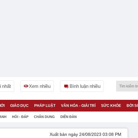
 nhất
Xem nhiều
Bình luận nhiều
IỚI
GIÁO DỤC
PHÁP LUẬT
VĂN HÓA - GIẢI TRÍ
SỨC KHỎE
ĐỜI S
 ANH
HỎI - ĐÁP
CHÂN DUNG
DIỄN ĐÀN
Xuất bản ngày 24/08/2023 03:08 PM