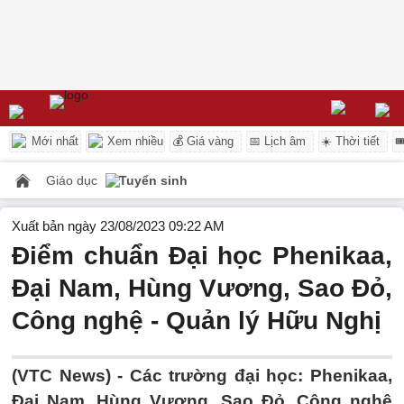
Mới nhất
Xem nhiều
💰 Giá vàng
📅 Lịch âm
☀️ Thời tiết

Giáo dục
Tuyển sinh
Xuất bản ngày 23/08/2023 09:22 AM
Điểm chuẩn Đại học Phenikaa,
Đại Nam, Hùng Vương, Sao Đỏ,
Công nghệ - Quản lý Hữu Nghị
(VTC News) -
Các trường đại học: Phenikaa,
Đại Nam, Hùng Vương, Sao Đỏ, Công nghệ