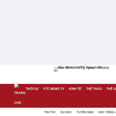
THỜI SỰ
VTC NEWS TV
KINH TẾ
THỂ THAO
THẾ G
TIN TỨC
DU HỌC
TUYỂN SINH
HỌC TIẾNG