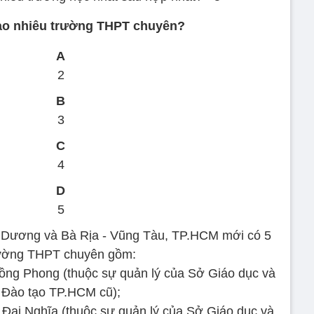
ao nhiêu trường THPT chuyên?
A
2
B
3
C
4
D
5
h Dương và Bà Rịa - Vũng Tàu, TP.HCM mới có 5
ường THPT chuyên gồm:
ng Phong (thuộc sự quản lý của Sở Giáo dục và
Đào tạo TP.HCM cũ);
ại Nghĩa (thuộc sự quản lý của Sở Giáo dục và