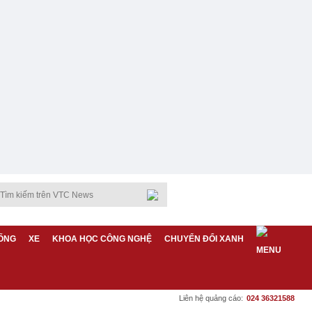
ỐNG
XE
KHOA HỌC CÔNG NGHỆ
CHUYỂN ĐỔI XANH
Liên hệ quảng cáo:
024 36321588