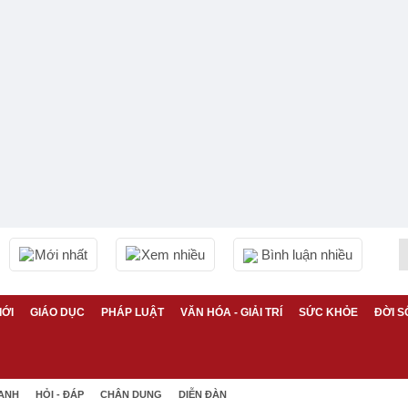
Mới nhất
Xem nhiều
Bình luận nhiều
IỚI
GIÁO DỤC
PHÁP LUẬT
VĂN HÓA - GIẢI TRÍ
SỨC KHỎE
ĐỜI S
 ANH
HỎI - ĐÁP
CHÂN DUNG
DIỄN ĐÀN