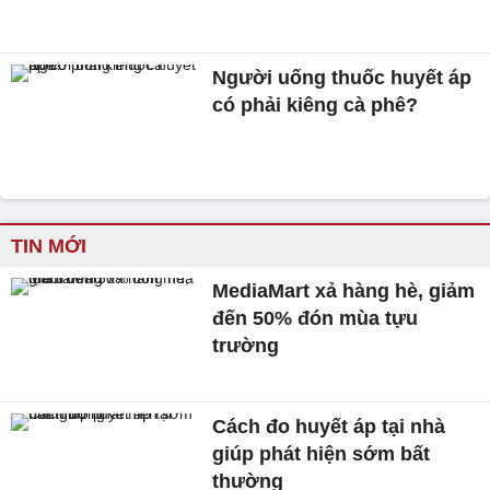
Người uống thuốc huyết áp
có phải kiêng cà phê?
TIN MỚI
MediaMart xả hàng hè, giảm
đến 50% đón mùa tựu
trường
Cách đo huyết áp tại nhà
giúp phát hiện sớm bất
thường