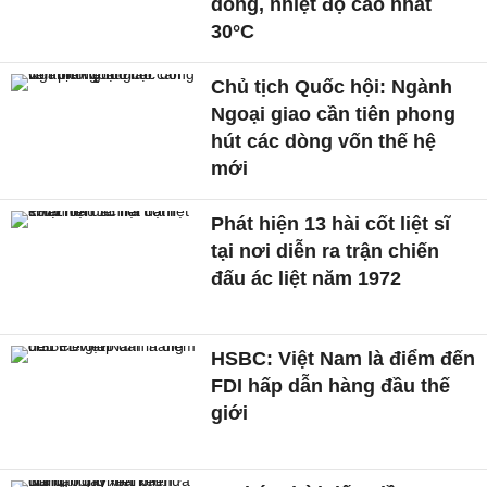
dông, nhiệt độ cao nhất
30°C
Chủ tịch Quốc hội: Ngành
Ngoại giao cần tiên phong
hút các dòng vốn thế hệ
mới
Phát hiện 13 hài cốt liệt sĩ
tại nơi diễn ra trận chiến
đấu ác liệt năm 1972
HSBC: Việt Nam là điểm đến
FDI hấp dẫn hàng đầu thế
giới