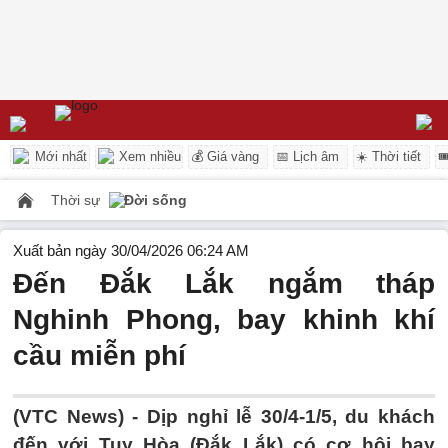
Mới nhất
Xem nhiều
💰 Giá vàng
📅 Lịch âm
☀️ Thời tiết

Thời sự
Đời sống
Xuất bản ngày 30/04/2026 06:24 AM
Đến Đắk Lắk ngắm tháp
Nghinh Phong, bay khinh khí
cầu miễn phí
(VTC News) -
Dịp nghỉ lễ 30/4-1/5, du khách
đến với Tuy Hòa (Đắk Lắk) có cơ hội bay