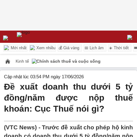
Mới nhất
Xem nhiều
💰 Giá vàng
📅 Lịch âm
☀️ Thời tiết

Kinh tế
Chính sách thuế và cuộc sống
Cập nhật lúc 03:54 PM ngày 17/06/2026
Đề xuất doanh thu dưới 5 tỷ
đồng/năm được nộp thuế
khoán: Cục Thuế nói gì?
(VTC News) -
Trước đề xuất cho phép hộ kinh
doanh có doanh thu dưới 5 tỷ đồng/năm nộp