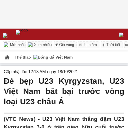
Mới nhất
Xem nhiều
💰 Giá vàng
📅 Lịch âm
☀️ Thời tiết

Thể thao
Bóng đá Việt Nam
Cập nhật lúc 12:13 AM ngày 18/10/2021
Đè bẹp U23 Kyrgyzstan, U23
Việt Nam bất bại trước vòng
loại U23 châu Á
(VTC News) -
U23 Việt Nam thắng đậm U23
Kyrgyzstan 3-0 ở trận giao hữu cuối trước