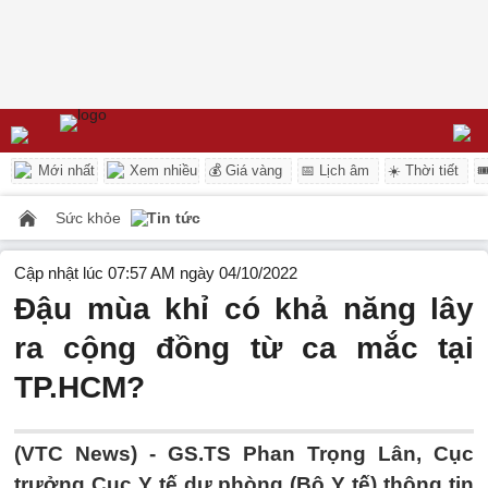
Mới nhất
Xem nhiều
💰 Giá vàng
📅 Lịch âm
☀️ Thời tiết

Sức khỏe
Tin tức
Cập nhật lúc 07:57 AM ngày 04/10/2022
Đậu mùa khỉ có khả năng lây
ra cộng đồng từ ca mắc tại
TP.HCM?
(VTC News) -
GS.TS Phan Trọng Lân, Cục
trưởng Cục Y tế dự phòng (Bộ Y tế) thông tin