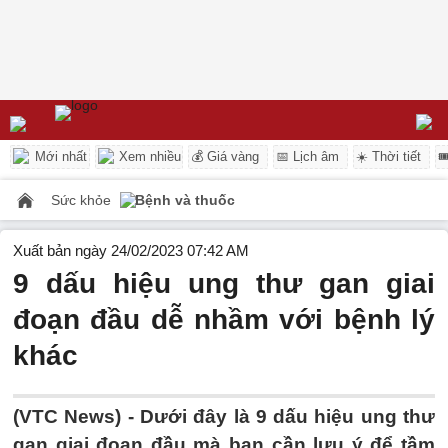
Mới nhất
Xem nhiều
💰 Giá vàng
📅 Lịch âm
☀️ Thời tiết

Sức khỏe
Bệnh và thuốc
Xuất bản ngày 24/02/2023 07:42 AM
9 dấu hiệu ung thư gan giai
đoạn đầu dễ nhầm với bệnh lý
khác
(VTC News) -
Dưới đây là 9 dấu hiệu ung thư
gan giai đoạn đầu mà bạn cần lưu ý để tầm