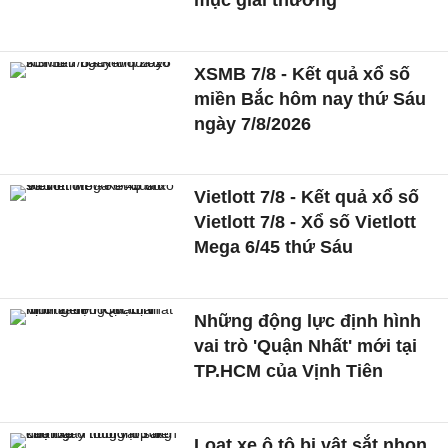
XSMB 7/8 - Kết quả xổ số
miền Bắc hôm nay thứ Sáu
ngày 7/8/2026
Vietlott 7/8 - Kết quả xổ số
Vietlott 7/8 - Xổ số Vietlott
Mega 6/45 thứ Sáu
Những động lực định hình
vai trò 'Quận Nhất' mới tại
TP.HCM của Vịnh Tiên
Loạt xe ô tô bị vật sắt nhọn